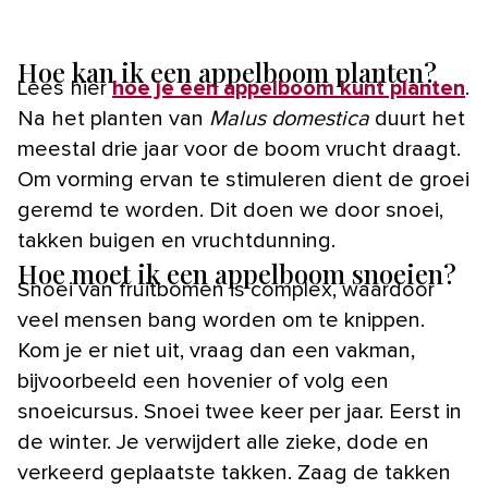
Hoe kan ik een appelboom planten?
Lees hier
hoe je een appelboom kunt planten
.
Na het planten van
Malus domestica
duurt het
meestal drie jaar voor de boom vrucht draagt.
Om vorming ervan te stimuleren dient de groei
geremd te worden. Dit doen we door snoei,
takken buigen en vruchtdunning.
Hoe moet ik een appelboom snoeien?
Snoei van fruitbomen is complex, waardoor
veel mensen bang worden om te knippen.
Kom je er niet uit, vraag dan een vakman,
bijvoorbeeld een hovenier of volg een
snoeicursus. Snoei twee keer per jaar. Eerst in
de winter. Je verwijdert alle zieke, dode en
verkeerd geplaatste takken. Zaag de takken