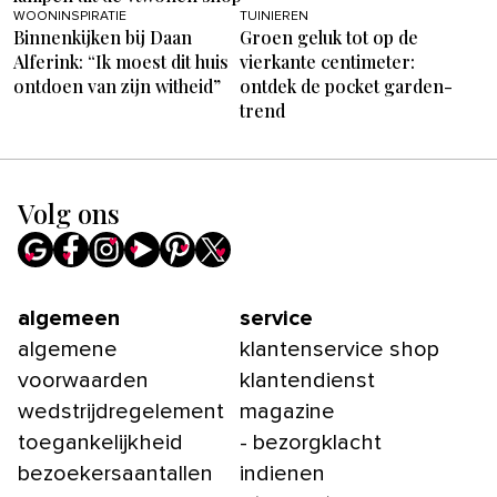
WOONINSPIRATIE
TUINIEREN
Binnenkijken bij Daan
Groen geluk tot op de
Alferink: “Ik moest dit huis
vierkante centimeter:
ontdoen van zijn witheid”
ontdek de pocket garden-
trend
Volg ons
algemeen
service
algemene
klantenservice shop
voorwaarden
klantendienst
wedstrijdregelement
magazine
toegankelijkheid
- bezorgklacht
bezoekersaantallen
indienen