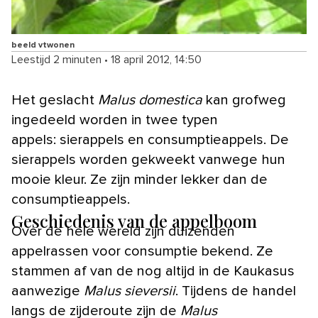
beeld vtwonen
Leestijd 2 minuten
•
18 april 2012, 14:50
Het geslacht
Malus domestica
kan grofweg
ingedeeld worden in twee typen
appels: sierappels en consumptieappels. De
sierappels worden gekweekt vanwege hun
mooie kleur. Ze zijn minder lekker dan de
consumptieappels.
Geschiedenis van de appelboom
Over de hele wereld zijn duizenden
appelrassen voor consumptie bekend. Ze
stammen af van de nog altijd in de Kaukasus
aanwezige
Malus sieversii
. Tijdens de handel
langs de zijderoute zijn de
Malus