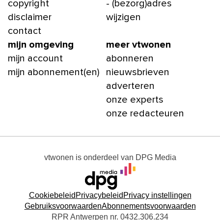
copyright
- (bezorg)adres
disclaimer
wijzigen
contact
mijn omgeving
meer vtwonen
mijn account
abonneren
mijn abonnement(en)
nieuwsbrieven
adverteren
onze experts
onze redacteuren
vtwonen
is onderdeel van
DPG Media
Cookiebeleid
Privacybeleid
Privacy instellingen
Gebruiksvoorwaarden
Abonnementsvoorwaarden
RPR Antwerpen nr. 0432.306.234