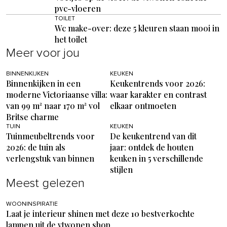
pvc-vloeren
TOILET
Wc make-over: deze 5 kleuren staan mooi in
het toilet
Meer voor jou
BINNENKIJKEN
KEUKEN
Binnenkijken in een
Keukentrends voor 2026:
moderne Victoriaanse villa:
waar karakter en contrast
van 99 m² naar 170 m² vol
elkaar ontmoeten
Britse charme
TUIN
KEUKEN
Tuinmeubeltrends voor
De keukentrend van dit
2026: de tuin als
jaar: ontdek de houten
verlengstuk van binnen
keuken in 5 verschillende
stijlen
Meest gelezen
WOONINSPIRATIE
Laat je interieur shinen met deze 10 bestverkochte
lampen uit de vtwonen shop