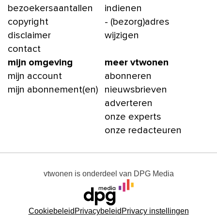
bezoekersaantallen
indienen
copyright
- (bezorg)adres
disclaimer
wijzigen
contact
mijn omgeving
meer vtwonen
mijn account
abonneren
mijn abonnement(en)
nieuwsbrieven
adverteren
onze experts
onze redacteuren
vtwonen
is onderdeel van
DPG Media
Cookiebeleid
Privacybeleid
Privacy instellingen