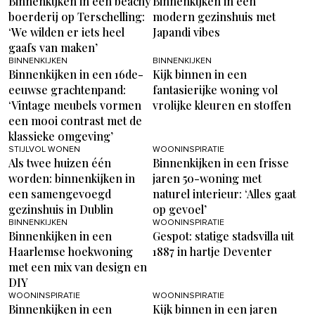
Binnenkijken in een beachy
Binnenkijken in een
boerderij op Terschelling:
modern gezinshuis met
‘We wilden er iets heel
Japandi vibes
gaafs van maken’
BINNENKIJKEN
BINNENKIJKEN
Binnenkijken in een 16de-
Kijk binnen in een
eeuwse grachtenpand:
fantasierijke woning vol
‘Vintage meubels vormen
vrolijke kleuren en stoffen
een mooi contrast met de
klassieke omgeving’
STIJLVOL WONEN
WOONINSPIRATIE
Als twee huizen één
Binnenkijken in een frisse
worden: binnenkijken in
jaren 50-woning met
een samengevoegd
naturel interieur: ‘Alles gaat
gezinshuis in Dublin
op gevoel’
BINNENKIJKEN
WOONINSPIRATIE
Binnenkijken in een
Gespot: statige stadsvilla uit
Haarlemse hoekwoning
1887 in hartje Deventer
met een mix van design en
DIY
WOONINSPIRATIE
WOONINSPIRATIE
Binnenkijken in een
Kijk binnen in een jaren