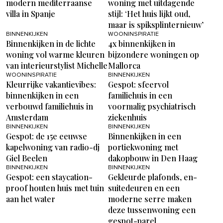
modern mediterraanse
woning met uitdagende
villa in Spanje
stijl: ‘Het huis lijkt oud,
maar is spiksplinternieuw’
BINNENKIJKEN
WOONINSPIRATIE
Binnenkijken in de lichte
4x binnenkijken in
woning vol warme kleuren
bijzondere woningen op
van interieurstylist Michelle
Mallorca
WOONINSPIRATIE
BINNENKIJKEN
Kleurrijke vakantievibes:
Gespot: sfeervol
binnenkijken in een
familiehuis in een
verbouwd familiehuis in
voormalig psychiatrisch
Amsterdam
ziekenhuis
BINNENKIJKEN
BINNENKIJKEN
Gespot: de 15e eeuwse
Binnenkijken in een
kapelwoning van radio-dj
portiekwoning met
Giel Beelen
dakopbouw in Den Haag
BINNENKIJKEN
BINNENKIJKEN
Gespot: een staycation-
Gekleurde plafonds, en-
proof houten huis met tuin
suitedeuren en een
aan het water
moderne serre maken
deze tussenwoning een
gespot-parel