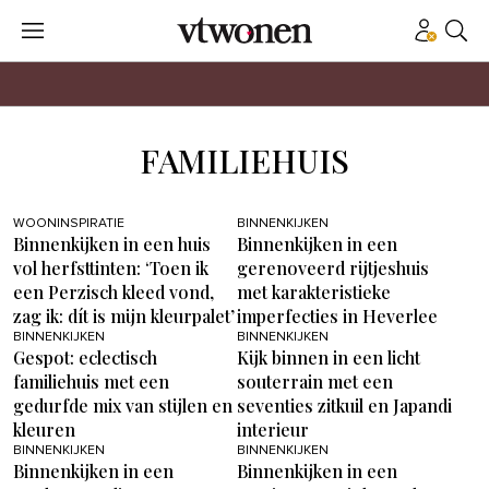
FAMILIEHUIS
WOONINSPIRATIE
BINNENKIJKEN
Binnenkijken in een huis
Binnenkijken in een
vol herfsttinten: ‘Toen ik
gerenoveerd rijtjeshuis
een Perzisch kleed vond,
met karakteristieke
zag ik: dít is mijn kleurpalet’
imperfecties in Heverlee
BINNENKIJKEN
BINNENKIJKEN
Gespot: eclectisch
Kijk binnen in een licht
familiehuis met een
souterrain met een
gedurfde mix van stijlen en
seventies zitkuil en Japandi
kleuren
interieur
BINNENKIJKEN
BINNENKIJKEN
Binnenkijken in een
Binnenkijken in een