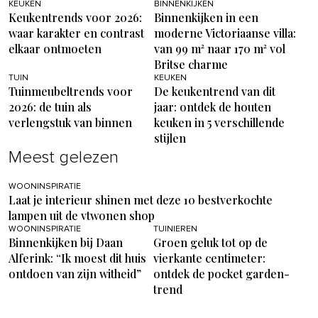
KEUKEN
BINNENKIJKEN
Keukentrends voor 2026:
Binnenkijken in een
waar karakter en contrast
moderne Victoriaanse villa:
elkaar ontmoeten
van 99 m² naar 170 m² vol
Britse charme
TUIN
KEUKEN
Tuinmeubeltrends voor
De keukentrend van dit
2026: de tuin als
jaar: ontdek de houten
verlengstuk van binnen
keuken in 5 verschillende
stijlen
Meest gelezen
WOONINSPIRATIE
Laat je interieur shinen met deze 10 bestverkochte
lampen uit de vtwonen shop
WOONINSPIRATIE
TUINIEREN
Binnenkijken bij Daan
Groen geluk tot op de
Alferink: “Ik moest dit huis
vierkante centimeter:
ontdoen van zijn witheid”
ontdek de pocket garden-
trend