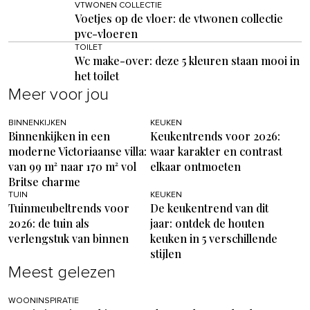
VTWONEN COLLECTIE
Voetjes op de vloer: de vtwonen collectie
pvc-vloeren
TOILET
Wc make-over: deze 5 kleuren staan mooi in
het toilet
Meer voor jou
BINNENKIJKEN
KEUKEN
Binnenkijken in een
Keukentrends voor 2026:
moderne Victoriaanse villa:
waar karakter en contrast
van 99 m² naar 170 m² vol
elkaar ontmoeten
Britse charme
TUIN
KEUKEN
Tuinmeubeltrends voor
De keukentrend van dit
2026: de tuin als
jaar: ontdek de houten
verlengstuk van binnen
keuken in 5 verschillende
stijlen
Meest gelezen
WOONINSPIRATIE