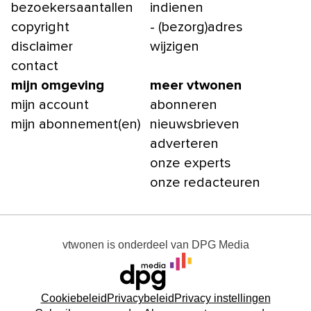
bezoekersaantallen
indienen
copyright
- (bezorg)adres
disclaimer
wijzigen
contact
mijn omgeving
meer vtwonen
mijn account
abonneren
mijn abonnement(en)
nieuwsbrieven
adverteren
onze experts
onze redacteuren
vtwonen
is onderdeel van
DPG Media
Cookiebeleid
Privacybeleid
Privacy instellingen