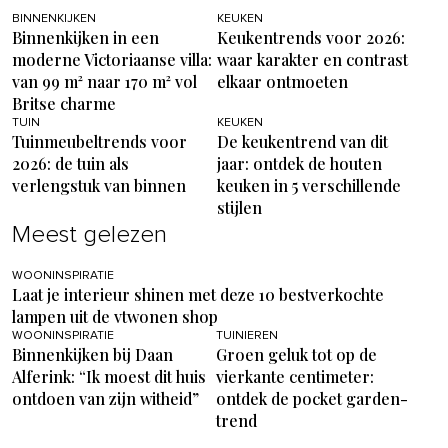
BINNENKIJKEN
KEUKEN
Binnenkijken in een
Keukentrends voor 2026:
moderne Victoriaanse villa:
waar karakter en contrast
van 99 m² naar 170 m² vol
elkaar ontmoeten
Britse charme
TUIN
KEUKEN
Tuinmeubeltrends voor
De keukentrend van dit
2026: de tuin als
jaar: ontdek de houten
verlengstuk van binnen
keuken in 5 verschillende
stijlen
Meest gelezen
WOONINSPIRATIE
Laat je interieur shinen met deze 10 bestverkochte
lampen uit de vtwonen shop
WOONINSPIRATIE
TUINIEREN
Binnenkijken bij Daan
Groen geluk tot op de
Alferink: “Ik moest dit huis
vierkante centimeter:
ontdoen van zijn witheid”
ontdek de pocket garden-
trend