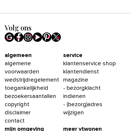
Volg ons
algemeen
service
algemene
klantenservice shop
voorwaarden
klantendienst
wedstrijdregelement
magazine
toegankelijkheid
- bezorgklacht
bezoekersaantallen
indienen
copyright
- (bezorg)adres
disclaimer
wijzigen
contact
mijn omgeving
meer vtwonen