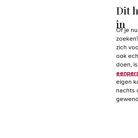
Dit 
in
Of je nu op een hele andere manier de nachtrust op moet
zoeken?
zich vo
ook ech
doen, i
eenper
eigen k
nachts o
gewend