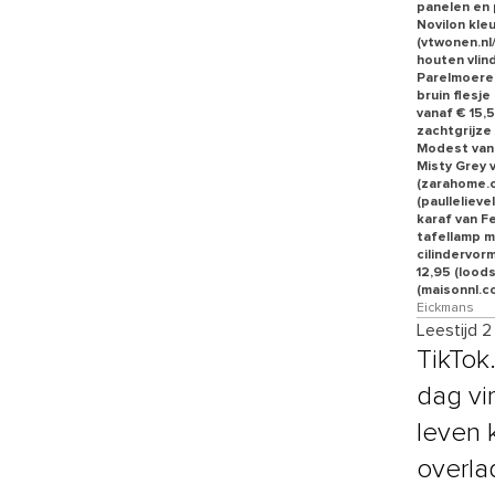
panelen en p
Novilon kle
(vtwonen.nl
houten vlin
Parelmoeren
bruin flesje
vanaf € 15,
zachtgrijze
Modest vana
Misty Grey 
(zarahome.c
(paulleliev
karaf van Fe
tafellamp m
cilindervor
12,95 (loods
(maisonnl.co
Eickmans
Leestijd 2
TikTok
dag vi
leven 
overla