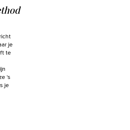
ethod
icht
ar je
ft te
ijn
e 's
s je