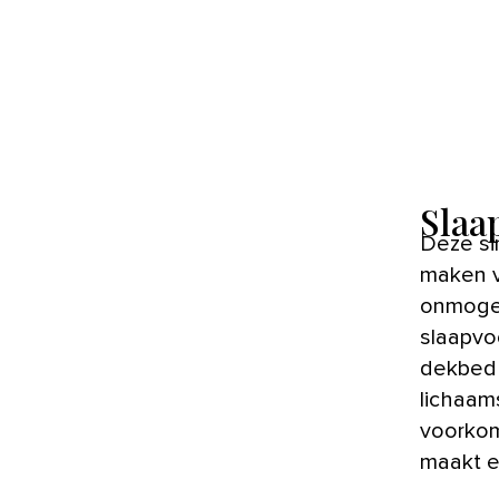
Slaa
Deze si
maken v
onmogel
slaapvo
dekbed 
lichaam
voorkom
maakt e