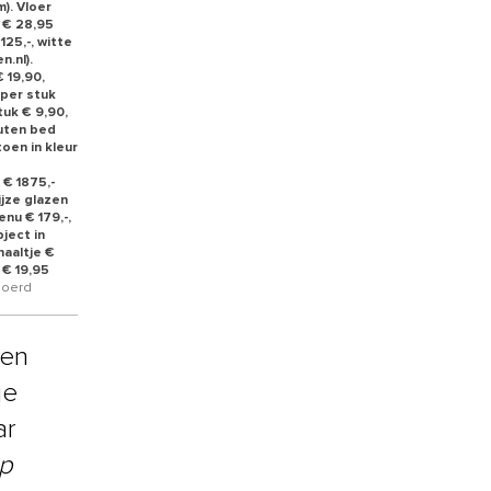
). Vloer
² € 28,95
25,-, witte
.nl).
 19,90,
 per stuk
tuk € 9,90,
outen bed
oen in kleur
 € 1875,-
ijze glazen
enu € 179,-,
ject in
haaltje €
 € 19,95
Sjoerd
een
je
ar
ep