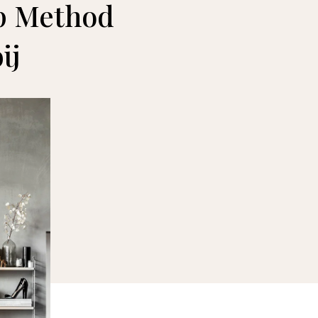
ep Method
ij