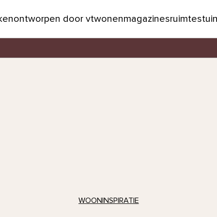
jken
ontworpen door vtwonen
magazines
ruimtes
tui
WOONINSPIRATIE