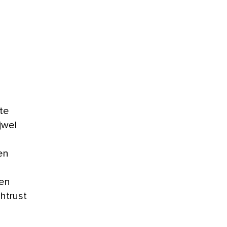
te
jwel
en
gen
htrust