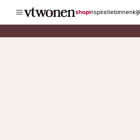
shop
inspiratie
binnenki