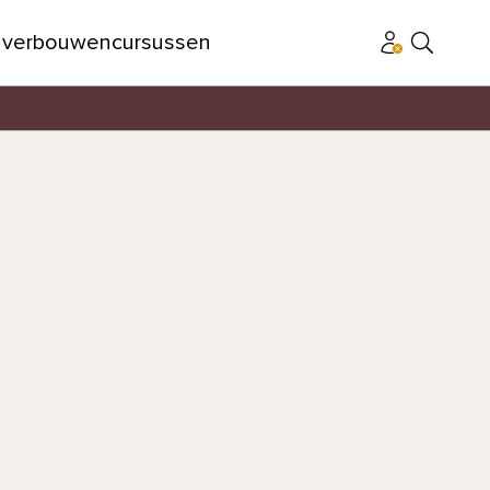
n
verbouwen
cursussen