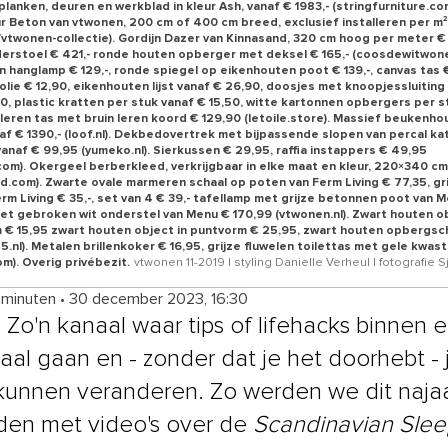
lanken, deuren en werkblad in kleur Ash, vanaf € 1983,- (stringfurniture.com
ur Beton van vtwonen, 200 cm of 400 cm breed, exclusief installeren per m
/vtwonen-collectie). Gordijn Dazer van Kinnasand, 320 cm hoog per meter € 1
derstoel € 421,- ronde houten opberger met deksel € 165,- (coosdewitwonen
 hanglamp € 129,-, ronde spiegel op eikenhouten poot € 139,-, canvas tas €
 olie € 12,90, eikenhouten lijst vanaf € 26,90, doosjes met knoopjessluiting
50, plastic kratten per stuk vanaf € 15,50, witte kartonnen opbergers per s
 leren tas met bruin leren koord € 129,90 (letoile.store). Massief beukenh
f € 1390,- (loof.nl). Dekbedovertrek met bijpassende slopen van percal kat
vanaf € 99,95 (yumeko.nl). Sierkussen € 29,95, raffia instappers € 49,95
om). Okergeel berberkleed, verkrijgbaar in elke maat en kleur, 220×340 cm
eld.com). Zwarte ovale marmeren schaal op poten van Ferm Living € 77,35, gr
rm Living € 35,-, set van 4 € 39,- tafellamp met grijze betonnen poot van M
et gebroken wit onderstel van Menu € 170,99 (vtwonen.nl). Zwart houten ob
m € 15,95 zwart houten object in puntvorm € 25,95, zwart houten opbergsc
5.nl). Metalen brillenkoker € 16,95, grijze fluwelen toilettas met gele kwast
m). Overig privébezit.
vtwonen 11-2019 | styling Danielle Verheul | fotografie 
 minuten
•
30 december 2023, 16:30
. Zo'n kanaal waar tips of lifehacks binnen 
raal gaan en - zonder dat je het doorhebt - 
kunnen veranderen. Zo werden we dit naja
den met video's over de
Scandinavian Sle