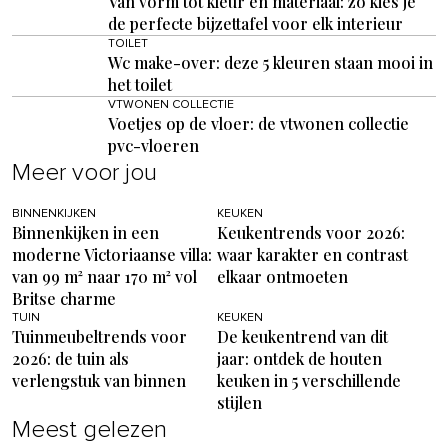
Van vorm tot kleur en materiaal: zo kies je
de perfecte bijzettafel voor elk interieur
TOILET
Wc make-over: deze 5 kleuren staan mooi in
het toilet
VTWONEN COLLECTIE
Voetjes op de vloer: de vtwonen collectie
pvc-vloeren
Meer voor jou
BINNENKIJKEN
KEUKEN
Binnenkijken in een
Keukentrends voor 2026:
moderne Victoriaanse villa:
waar karakter en contrast
van 99 m² naar 170 m² vol
elkaar ontmoeten
Britse charme
TUIN
KEUKEN
Tuinmeubeltrends voor
De keukentrend van dit
2026: de tuin als
jaar: ontdek de houten
verlengstuk van binnen
keuken in 5 verschillende
stijlen
Meest gelezen