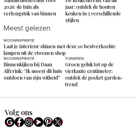
Tuinmeubeltrends voor
De keukentrend van dit
2026: de tuin als
jaar: ontdek de houten
verlengstuk van binnen
keuken in 5 verschillende
stijlen
Meest gelezen
WOONINSPIRATIE
Laat je interieur shinen met deze 10 bestverkochte
lampen uit de vtwonen shop
WOONINSPIRATIE
TUINIEREN
Binnenkijken bij Daan
Groen geluk tot op de
Alferink: “Ik moest dit huis
vierkante centimeter:
ontdoen van zijn witheid”
ontdek de pocket garden-
trend
Volg ons