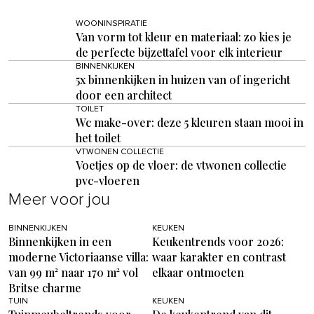
WOONINSPIRATIE
Van vorm tot kleur en materiaal: zo kies je
de perfecte bijzettafel voor elk interieur
BINNENKIJKEN
5x binnenkijken in huizen van of ingericht
door een architect
TOILET
Wc make-over: deze 5 kleuren staan mooi in
het toilet
VTWONEN COLLECTIE
Voetjes op de vloer: de vtwonen collectie
pvc-vloeren
Meer voor jou
BINNENKIJKEN
KEUKEN
Binnenkijken in een
Keukentrends voor 2026:
moderne Victoriaanse villa:
waar karakter en contrast
van 99 m² naar 170 m² vol
elkaar ontmoeten
Britse charme
TUIN
KEUKEN