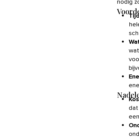
nodig z
Voorde
Tij
hel
sch
Wat
wat
voo
bij
Ene
ene
Nadele
Kos
dat
een
Ond
ond