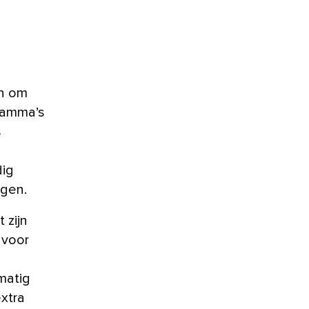
n om
gramma’s
s
dig
ngen.
 zijn
t voor
matig
xtra