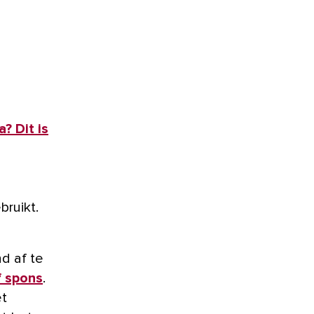
? Dit is
ruikt.
d af te
f spons
.
et