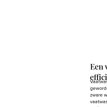
Een 
effic
Vaatwassers zijn in de afgelopen jaren steeds populairder
geworde
zware w
vaatwas