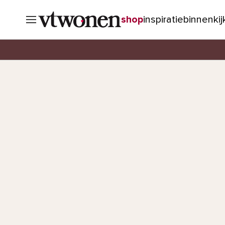
shop
inspiratie
binnenki