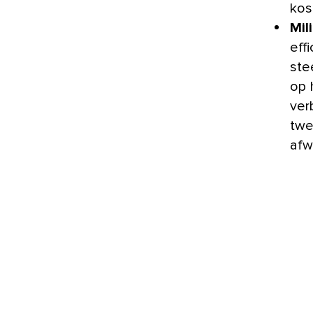
kos
Mil
eff
ste
op 
ver
twe
afwa