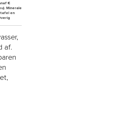
anaf €
u). Minerale
 tafel en
Overig
asser,
 af.
sparen
en
et,