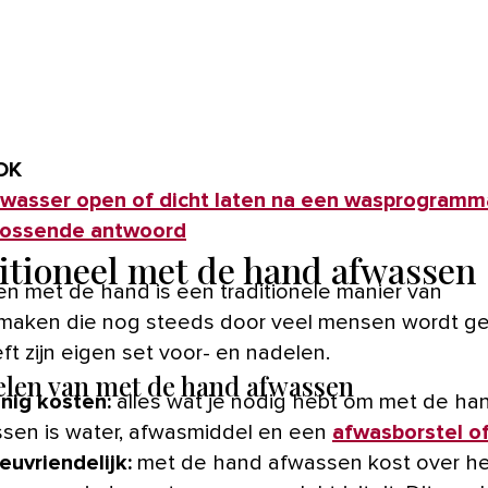
OK
wasser open of dicht laten na een wasprogramma
lossende antwoord
itioneel met de hand afwassen
n met de hand is een traditionele manier van
aken die nog steeds door veel mensen wordt geb
ft zijn eigen set voor- en nadelen.
len van met de hand afwassen
nig kosten:
alles wat je nodig hebt om met de han
sen is water, afwasmiddel en een
afwasborstel o
ieuvriendelijk:
met de hand afwassen kost over h