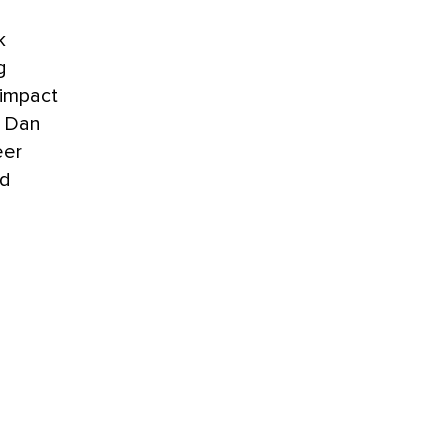
k
g
 impact
? Dan
eer
nd