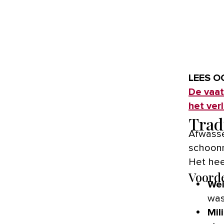
LEES O
De vaat
het ver
Trad
Afwasse
schoonm
Het hee
Voorde
Wei
was
Mil