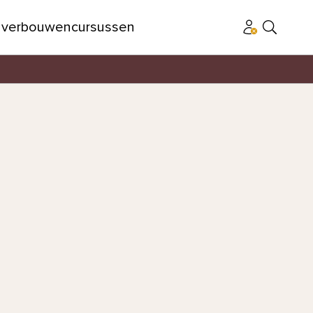
n
verbouwen
cursussen