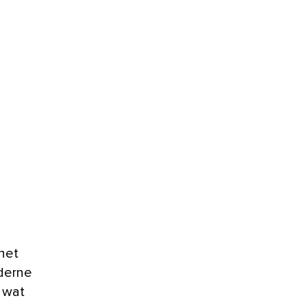
het
derne
 wat