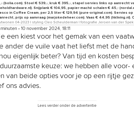
- (bolia.com). Stoel € 539,-, kruk € 395,-, stapel servies links op aanrecht v
eholdhardware.nl). Snijplank € 104,95, papier-maché schalen € 45,- (nordal.e
sco in Coffee Cream, per 2,5 liter € 129,94 (pure-original.com). Servies op
anrecht, prijs op aanvraag (marjokedeheer.com). Vaas € 44,95 (hkliving.nl). 
vtwonen 04-2023 | styling Cleo Scheulderman | fotografie Jeroen van der Spek
4 minuten
•
10 november 2024, 18:11
e een kiest voor het gemak van een vaatw
e ander de vuile vaat het liefst met de hand
 nou eigenlijk beter? Van tijd en kosten be
 duurzaamste keuze: we hebben alle voor- 
n van beide opties voor je op een rijtje gez
ef ons advies.
Lees verder onder de advertentie