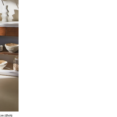
cm (Øxh)