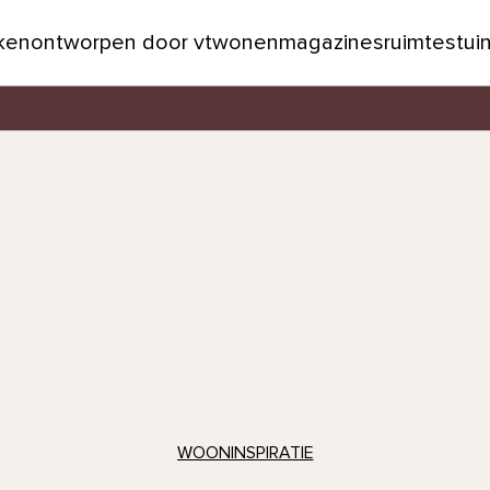
jken
ontworpen door vtwonen
magazines
ruimtes
tui
WOONINSPIRATIE