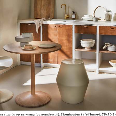
aat, prijs op aanvraag (com-anders.nl). Eikenhouten tafel Turned, 75x70,5 