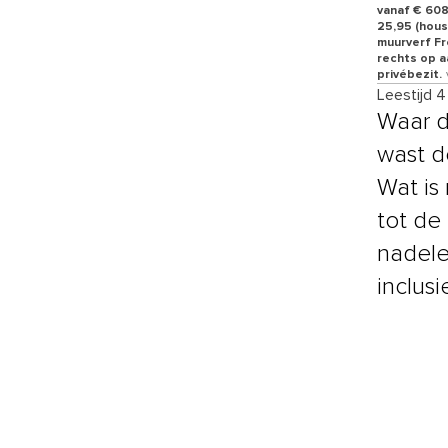
vanaf € 608,
25,95 (hous
muurverf Fre
rechts op a
privébezit.
Leestijd 
Waar d
wast d
Wat is
tot de
nadele
inclusi