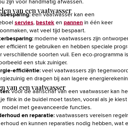
ou zijn voor handmatig afwassen.
len van een vaatwasser
dsbesparing:
een vaatwasser kan een
eboel
servies
,
bestek
en
pannen
in één keer
oonmaken, wat veel tijd bespaart.
erbesparing:
moderne vaatwassers zijn ontworpe
er efficiënt te gebruiken en hebben speciale pro
r verschillende soorten vuil. Een eco-programma i
voorbeeld een stuk zuiniger.
rgie-efficiëntie:
veel vaatwassers zijn tegenwoor
rgiezuinig en dragen bij aan lagere energierekeni
n van een vaatwasser
ten:
voor
de aanschaf van een vaatwasser kan het
 je flink in de buidel moet tasten, vooral als je kies
 model met geavanceerde functies.
erhoud en reparatie:
vaatwassers vereisen regel
erhoud en kunnen reparaties nodig hebben, wat e