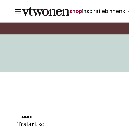
shop
inspiratie
binnenki
SUMMER
Testartikel