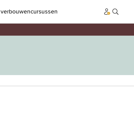
n
verbouwen
cursussen