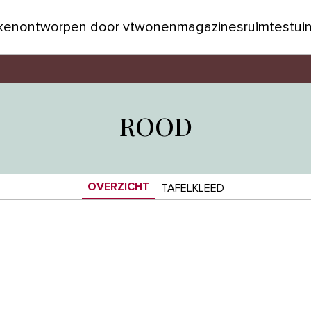
jken
ontworpen door vtwonen
magazines
ruimtes
tui
ROOD
OVERZICHT
TAFELKLEED