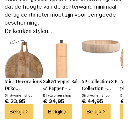
dat de hoogte van de achterwand minimaal
dertig centimeter moet zijn voor een goede
bescherming.
De keuken stylen...
Mica Decorations
Salt&Pepper Salt
SP Collection S|P
Art
Duko
& Pepper -
Collection -
pla
Serveerplank -
Peper/zoutmolen
Sierschaal
set
Bij
vtwonen shop
Bij
vtwonen shop
Bij
vtwonen shop
Bij
v
€ 23,95
€ 24,95
€ 44,95
€ 
Ø28 cm - 100%
4,5xH21,5cm hout
37xH7cm mango
cm
FSC Mangohout -
bruin Grind
Rural
Bekijk
Bekijk
Bekijk
B
Bruin