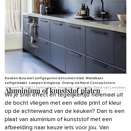
Keuken Ikea met zelfgegoten betonnen blad. Wandkast
zelfgemaakt. Lampen kringloop. Overig via Nørd Conceptstore.
Aluminium of kunststof platen
vtwonen 10-2022 | styling Ilona Jongepier | fotografie Dana van Leeuwen
Wil je snel effect en tegelijkertijd helemaal uit
de bocht vliegen met een wilde print of kleur
op de achterwand van de keuken? Dan is een
plaat van aluminium of kunststof met een
afbeelding naar keuze iets voor jou. Van