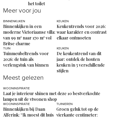
het toilet
Meer voor jou
BINNENKIJKEN
KEUKEN
Binnenkijken in een
Keukentrends voor 2026:
moderne Victoriaanse villa:
waar karakter en contrast
van 99 m² naar 170 m² vol
elkaar ontmoeten
Britse charme
TUIN
KEUKEN
Tuinmeubeltrends voor
De keukentrend van dit
2026: de tuin als
jaar: ontdek de houten
verlengstuk van binnen
keuken in 5 verschillende
stijlen
Meest gelezen
WOONINSPIRATIE
Laat je interieur shinen met deze 10 bestverkochte
lampen uit de vtwonen shop
WOONINSPIRATIE
TUINIEREN
Binnenkijken bij Daan
Groen geluk tot op de
Alferink: “Ik moest dit huis
vierkante centimeter: