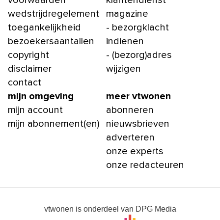
voorwaarden
klantendienst
wedstrijdregelement
magazine
toegankelijkheid
- bezorgklacht
bezoekersaantallen
indienen
copyright
- (bezorg)adres
disclaimer
wijzigen
contact
mijn omgeving
meer vtwonen
mijn account
abonneren
mijn abonnement(en)
nieuwsbrieven
adverteren
onze experts
onze redacteuren
vtwonen
is onderdeel van
DPG Media