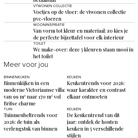
VTWONEN COLLECTIE
Voetjes op de vloer: de vtwonen collectie
pvc-vloeren
WOONINSPIRATIE
Van vorm tot kleur en materiaal: zo kies je
de perfecte bijzettafel voor elk interieur
TOILET
Wc make-over: deze 5 kleuren staan mooi in
het toilet
Meer voor jou
BINNENKIJKEN
KEUKEN
Binnenkijken in een
Keukentrends voor 2026:
moderne Victoriaanse villa:
waar karakter en contrast
van 99 m² naar 170 m² vol
elkaar ontmoeten
Britse charme
TUIN
KEUKEN
Tuinmeubeltrends voor
De keukentrend van dit
2026: de tuin als
jaar: ontdek de houten
verlengstuk van binnen
keuken in 5 verschillende
stijlen