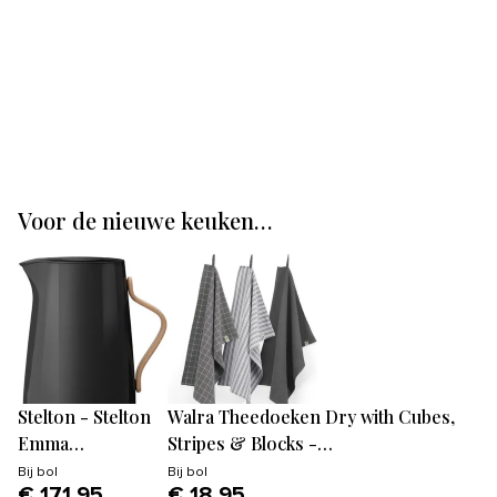
Voor de nieuwe keuken…
Stelton - Stelton
Walra Theedoeken Dry with Cubes,
Emma
Stripes & Blocks -
Waterkoker 1,2 L -
Keukenhanddoeken 3 x 50x70cm -
Bij
bol
Bij
bol
€ 171,95
€ 18,95
Zwart/Mat
Theedoeken en Keukendoeken set