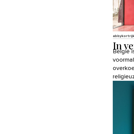
abbykortrij
In v
België is een museum voor beeldende kunst rijker: in een
voormal
overkoe
religieu