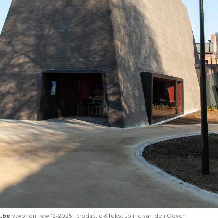
k.be
vtwonen now 12-2025 | productie & tekst Joline van den Oever