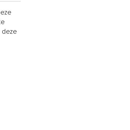
deze
te
e deze