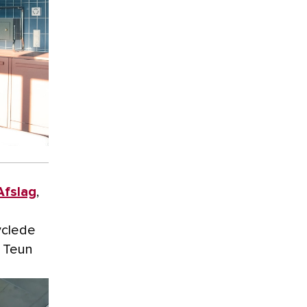
Afslag
,
yclede
 Teun