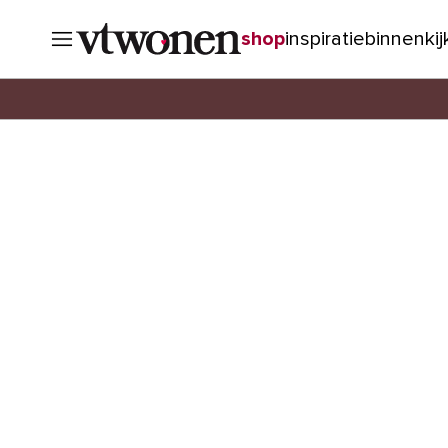
shop
inspiratie
binnenki