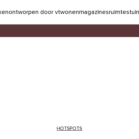
jken
ontworpen door vtwonen
magazines
ruimtes
tui
HOTSPOTS