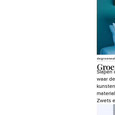
degroeneaf
Groe
Slapen 
waar de
kunsten
materia
Zwets e