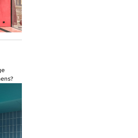
ge
 mens?