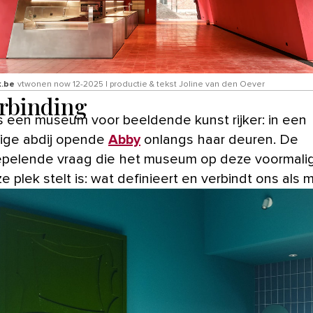
k.be
vtwonen now 12-2025 | productie & tekst Joline van den Oever
erbinding
ige abdij opende
Abby
onlangs haar deuren. De
pelende vraag die het museum op deze voormali
ze plek stelt is: wat definieert en verbindt ons als