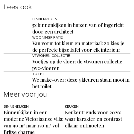
Lees ook
BINNENKIJKEN
5x binnenkijken in huizen van of ingericht
door een architect
WOONINSPIRATIE
Van vorm tot kleur en materiaal: zo kies je
de perfecte bijzettafel voor elk interieur
VTWONEN COLLECTIE
Voetjes op de vloer: de vtwonen collectie
pvc-vloeren
TOILET
Wc make-over: deze 5 kleuren staan mooi in
het toilet
Meer voor jou
BINNENKIJKEN
KEUKEN
Binnenkijken in een
Keukentrends voor 2026:
moderne Victoriaanse villa:
waar karakter en contrast
van 99 m² naar 170 m² vol
elkaar ontmoeten
Britse charme