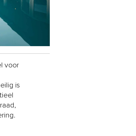
l voor
ilig is
tieel
raad,
ring.