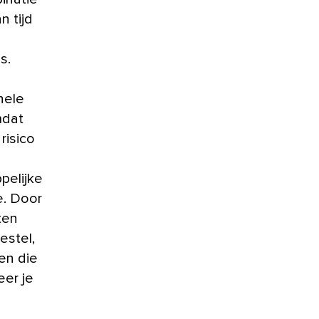
n tijd
s.
nele
mdat
risico
pelijke
e. Door
ten
estel,
en die
eer je