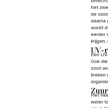
onrecht
het zwe
de ozon
daarna 
wordt d
eerder 
krijgen,
UV-r
Een UV-
Ook die
ozon wo
breken 
organis
Zuur
Het hee
water t