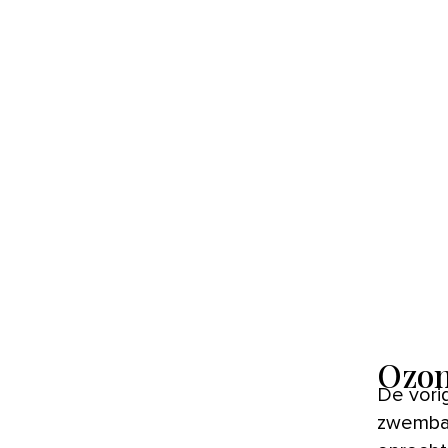
Ozon
De vori
zwembad