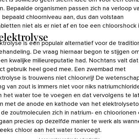
en. Bepaalde organismen passen zich na verloop va
 bepaald chloorniveau aan, dus dan volstaan
bletten niet als er niet af en toe een chloorshock i
elektrolyse
trolyse is een populair alternatief voor de traditio
ehandeling. De vraag hiernaar begon te stijgen o
en kwalijke milieureputatie had. Nochtans valt dat 
rect gebruik heel goed mee. Een zwembad met
ktrolyse is trouwens niet chloorvrij! De wetenschap
g van zout is immers niet voor niks natriumchlorid
n het water toe te voegen en dat vervolgens te la
n met de anode en kathode van het elektrolyseto
n de zoutmoleculen zich in natrium- en chloorionen 
 gaan precies op dezelfde manier te werk als wann
reeks chloor aan het water toevoegt.