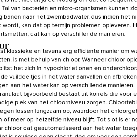
. Tal van bacteriën en micro-organismen kunnen zi
 banen naar het zwembadwater, dus indien het n
 wordt, kan dat op termijn problemen opleveren. 
ntsmetten, dat kan op verschillende manieren.
or
t klassieke en tevens erg efficiënte manier om wa
ten, is met behulp van chloor. Wanneer chloor oplo
plitst het zich in hypochlorietionen en onderchloor
 de vuildeeltjes in het water aanvallen en afbreken
en aan het water kan op verschillende manieren.
ranulaat bijvoorbeeld bestaat uit korrels die voor 
ndige piek van het chloorniveau zorgen. Chloortab
egen lossen langzaam op, waardoor het chloorge
in of meer op hetzelfde niveau blijft. Tot slot is er 
ar chloor dat geautomatiseerd aan het water toe
Het is sowieso geen slecht idee om voor een comb