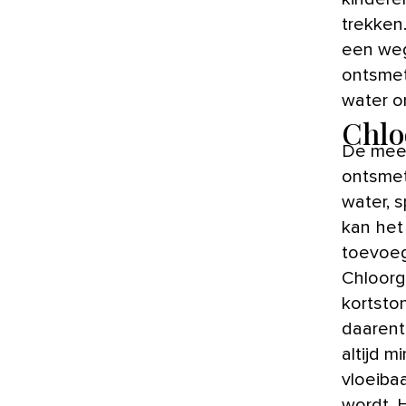
trekken
een weg
ontsmet
water o
Chlo
De mees
ontsmet
water, s
kan het
toevoeg
Chloorg
kortsto
daarent
altijd m
vloeiba
wordt. 