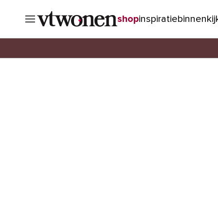
shop
inspiratie
binnenki