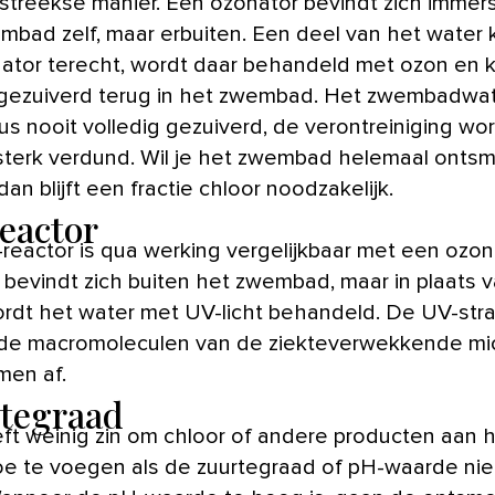
streekse manier. Een ozonator bevindt zich immers 
mbad zelf, maar erbuiten. Een deel van het water 
ator terecht, wordt daar behandeld met ozon en 
gezuiverd terug in het zwembad. Het zwembadwa
us nooit volledig gezuiverd, de verontreiniging wo
sterk verdund. Wil je het zwembad helemaal onts
 dan blijft een fractie chloor noodzakelijk.
eactor
reactor is qua werking vergelijkbaar met een ozon
 bevindt zich buiten het zwembad, maar in plaats 
rdt het water met UV-licht behandeld. De UV-stra
de macromoleculen van de ziekteverwekkende mi
men af.
tegraad
ft weinig zin om chloor of andere producten aan 
oe te voegen als de zuurtegraad of pH-waarde niet