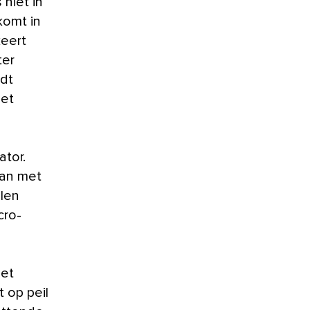
niet in
komt in
keert
ter
rdt
met
ator.
van met
len
cro-
het
 op peil