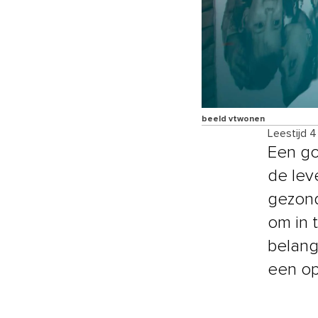
beeld vtwonen
Leestijd 
Een go
de lev
gezond
om in 
belang
een op