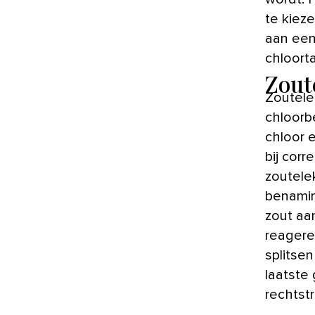
te kiez
aan een
chloorta
Zout
Zoutelek
chloorb
chloor e
bij cor
zoutele
benamin
zout aa
reagere
splitse
laatste
rechtst