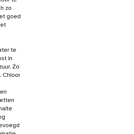
ch zo
iet goed
Het
ter te
st in
zuur. Zo
. Chloor
een
letten
halte
nog
gevoegd
inatie