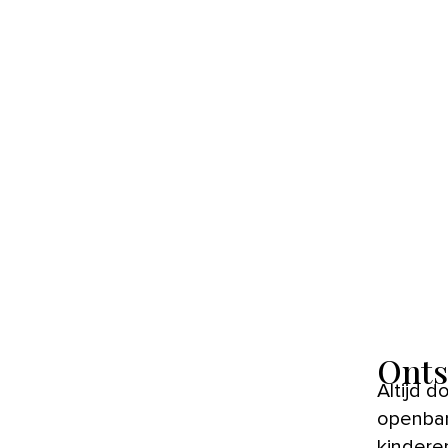
Onts
Altijd douchen voor je in het water springt, is een regel die in veel
openbar
kindere