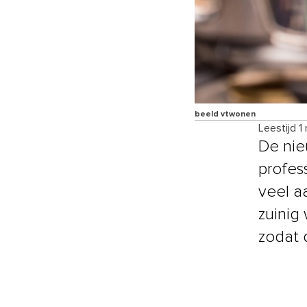
beeld vtwonen
Leestijd 1
De ni
profess
veel a
zuinig
zodat 