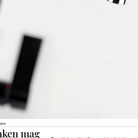
nen
nken mag