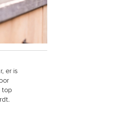
, er is
oor
 top
rdt.