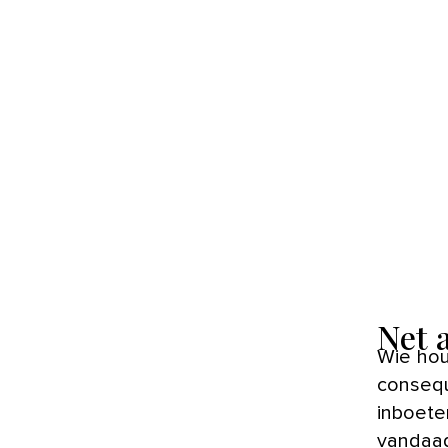
Net 
Wie houdt van een landelijke of klassieke stijl, wil die look
consequ
inboete
vandaag