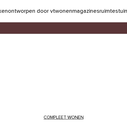
jken
ontworpen door vtwonen
magazines
ruimtes
tui
COMPLEET WONEN