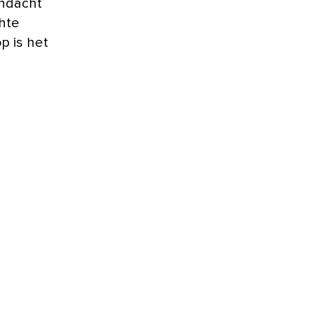
andacht
chte
p is het