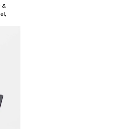
y &
el,