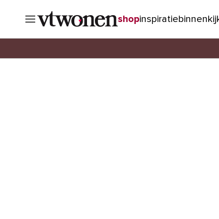
shop
inspiratie
binnenki