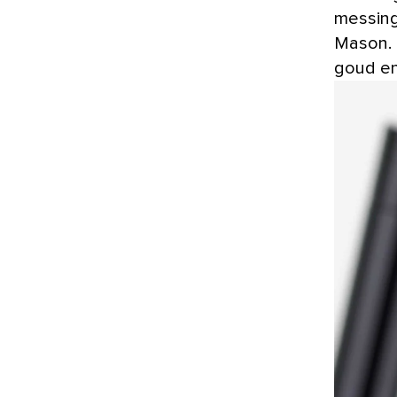
messing
Mason. 
goud en