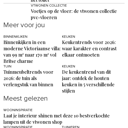
VTWONEN COLLECTIE
Voetjes op de vloer: de vtwonen collectie
pvc-vloeren
Meer voor jou
BINNENKIJKEN
KEUKEN
Binnenkijken in een
Keukentrends voor 2026:
moderne Victoriaanse villa:
waar karakter en contrast
van 99 m² naar 170 m² vol
elkaar ontmoeten
Britse charme
TUIN
KEUKEN
Tuinmeubeltrends voor
De keukentrend van dit
2026: de tuin als
jaar: ontdek de houten
verlengstuk van binnen
keuken in 5 verschillende
stijlen
Meest gelezen
WOONINSPIRATIE
Laat je interieur shinen met deze 10 bestverkochte
lampen uit de vtwonen shop
WOONINSPIRATIE
TUINIEREN