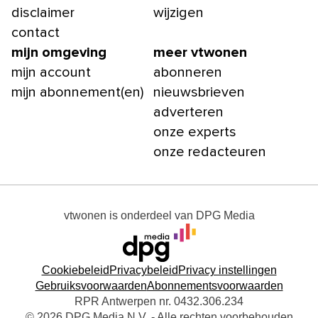
disclaimer
wijzigen
contact
mijn omgeving
meer vtwonen
mijn account
abonneren
mijn abonnement(en)
nieuwsbrieven
adverteren
onze experts
onze redacteuren
vtwonen
is onderdeel van
DPG Media
Cookiebeleid
Privacybeleid
Privacy instellingen
Gebruiksvoorwaarden
Abonnementsvoorwaarden
RPR Antwerpen nr. 0432.306.234
© 2026 DPG Media N.V. - Alle rechten voorbehouden