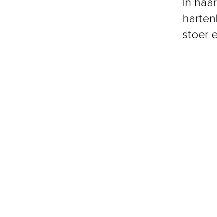
In haa
harten
stoer e