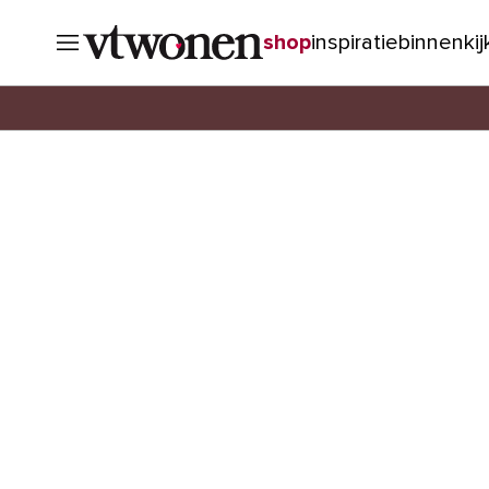
shop
inspiratie
binnenki