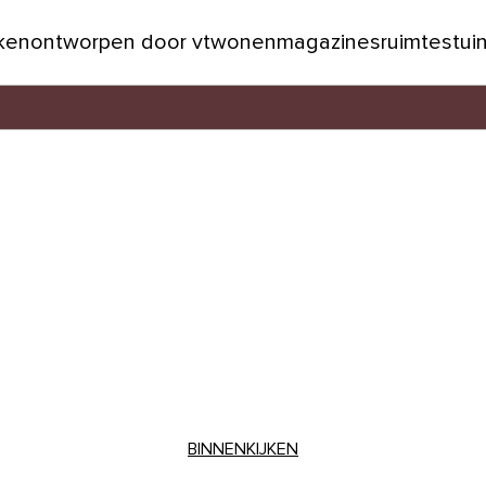
jken
ontworpen door vtwonen
magazines
ruimtes
tui
BINNENKIJKEN