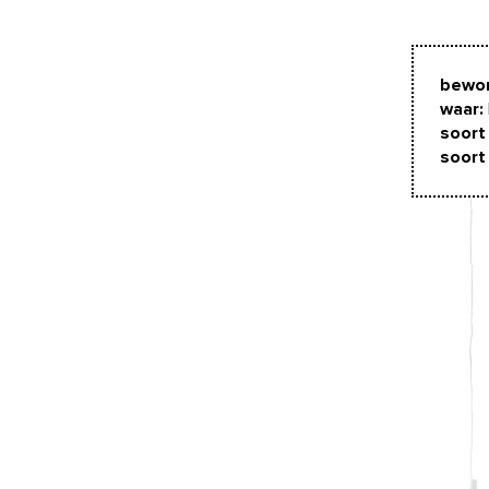
bewon
waar:
soort 
soort