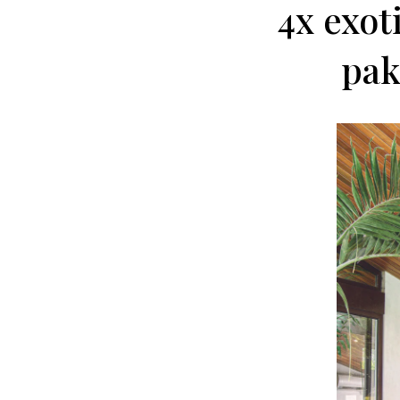
4x exot
pak