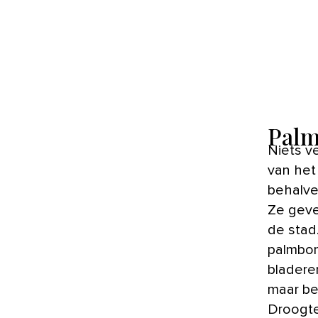
Palm
Niets verraadt van buitenaf wat zich achter de bakstenen gevel
van het 
behalve
Ze geve
de stad
palmbo
bladere
maar be
Droogte