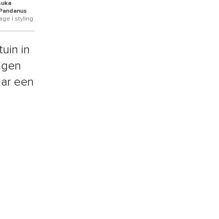
suka
 Pandanus
ge | styling
uin in
ngen
aar een