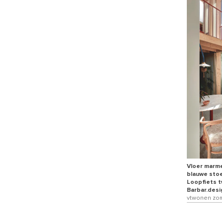
Vloer marme
blauwe stoe
Loopfiets 
Barbar.desi
vtwonen zome