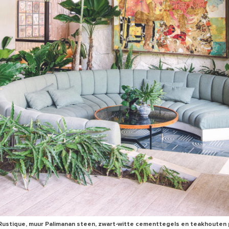
Rustique, muur Palimanan steen, zwart-witte cementtegels en teakhouten