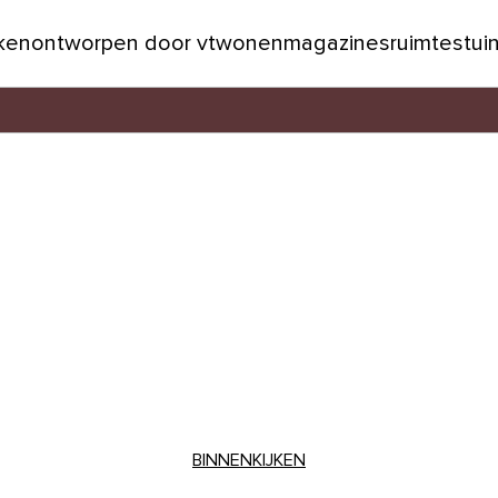
jken
ontworpen door vtwonen
magazines
ruimtes
tui
BINNENKIJKEN