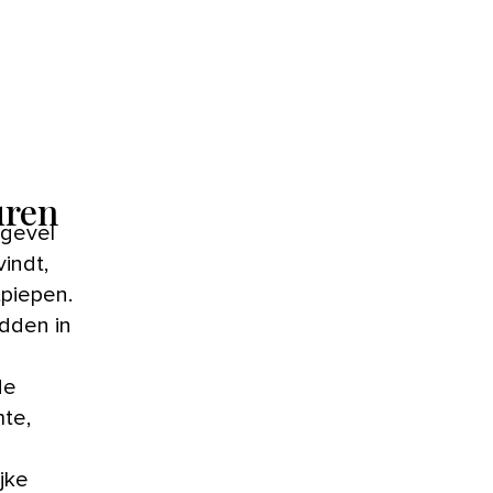
uren
vindt,
piepen.
idden in
de
mte,
jke