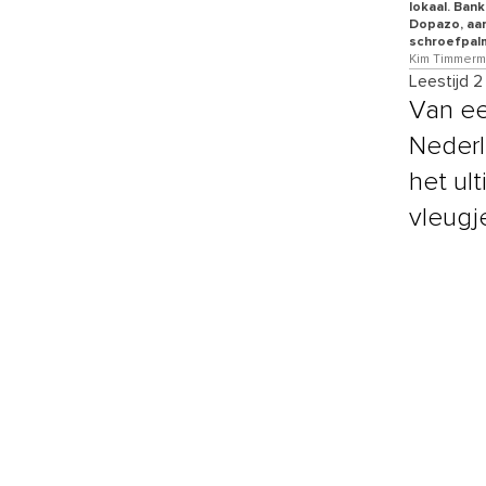
lokaal. Ban
Dopazo, aar
schroefpalm
Kim Timmerma
Leestijd 2
Van ee
Nederl
het ul
vleugj