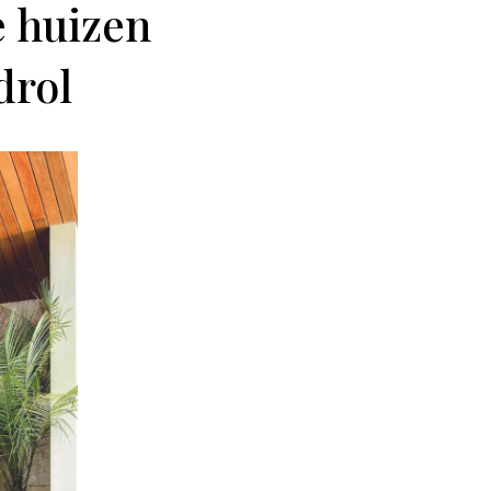
e huizen
drol