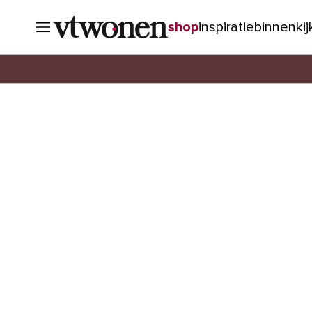
shop
inspiratie
binnenki