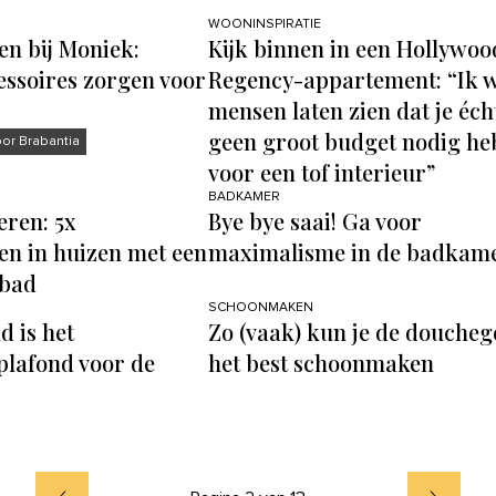
WOONINSPIRATIE
en bij Moniek:
Kijk binnen in een Hollywoo
essoires zorgen voor
Regency-appartement: “Ik w
mensen laten zien dat je éch
geen groot budget nodig he
r Brabantia
voor een tof interieur”
BADKAMER
ren: 5x
Bye bye saai! Ga voor
en in huizen met een
maximalisme in de badkam
 bad
SCHOONMAKEN
d is het
Zo (vaak) kun je de doucheg
lafond voor de
het best schoonmaken