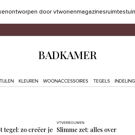
jken
ontworpen door vtwonen
magazines
ruimtes
tui
BADKAMER
IJLEN
KLEUREN
WOONACCESSOIRES
TEGELS
INDELING
VTVERBOUWEN
t tegel: zo creëer je
Slimme zet: alles over