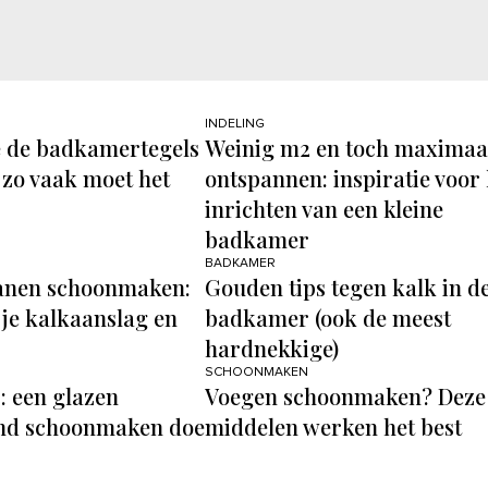
INDELING
e de badkamertegels
Weinig m2 en toch maximaa
 zo vaak moet het
ontspannen: inspiratie voor 
inrichten van een kleine
badkamer
BADKAMER
anen schoonmaken:
Gouden tips tegen kalk in d
 je kalkaanslag en
badkamer (ook de meest
hardnekkige)
SCHOONMAKEN
: een glazen
Voegen schoonmaken? Deze
d schoonmaken doe
middelen werken het best