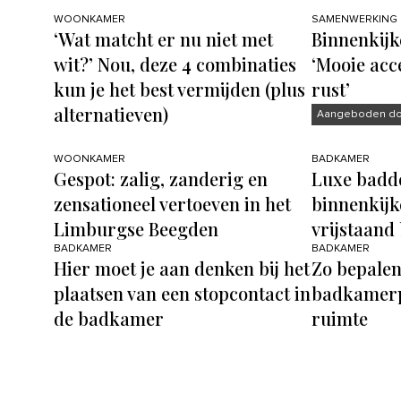
WOONKAMER
SAMENWERKING
‘Wat matcht er nu niet met
Binnenkijk
wit?’ Nou, deze 4 combinaties
‘Mooie acc
kun je het best vermijden (plus
rust’
alternatieven)
Aangeboden doo
WOONKAMER
BADKAMER
Gespot: zalig, zanderig en
Luxe badde
zensationeel vertoeven in het
binnenkijk
Limburgse Beegden
vrijstaand
BADKAMER
BADKAMER
Hier moet je aan denken bij het
Zo bepalen
plaatsen van een stopcontact in
badkamerp
de badkamer
ruimte