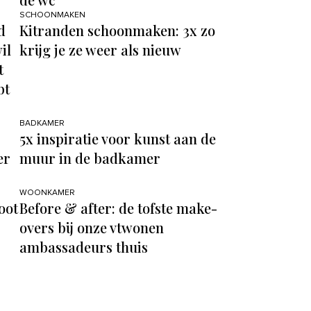
SCHOONMAKEN
d
Kitranden schoonmaken: 3x zo
il
krijg je ze weer als nieuw
t
bt
BADKAMER
5x inspiratie voor kunst aan de
er
muur in de badkamer
WOONKAMER
oot
Before & after: de tofste make-
overs bij onze vtwonen
ambassadeurs thuis