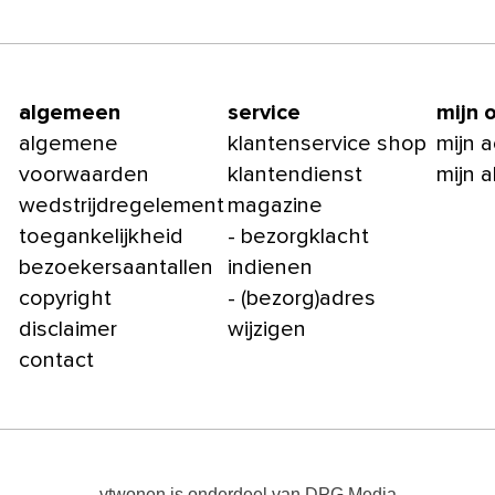
algemeen
service
mijn 
algemene
klantenservice shop
mijn 
voorwaarden
klantendienst
mijn 
wedstrijdregelement
magazine
toegankelijkheid
- bezorgklacht
bezoekersaantallen
indienen
copyright
- (bezorg)adres
disclaimer
wijzigen
contact
vtwonen
is onderdeel van
DPG Media