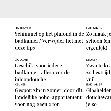
BADKAMER
BADKAMER
Schimmel op het plafond in de
Zo maak j
badkamer? Verwijder het met
schoon (en
deze tips
eigenlijk)
DOUCHE
KEUKEN
Geschikt voor iedere
Zwarte kr
badkamer: alles over de
zo bestrijd
inloopdouche
vuil
KEUKEN
BADKAMER
Gespot: zin in zomer, door dit
Glashelder
landelijke boho-appartement
douchewan
voor nog geen 2 ton
je zo