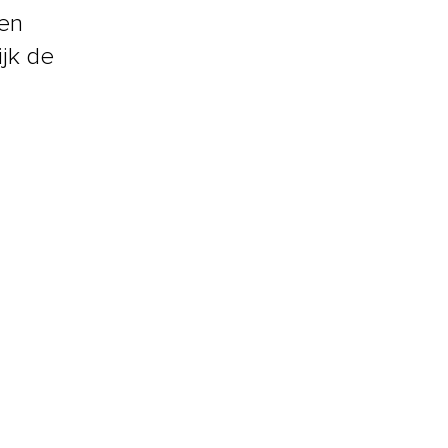
 en
ijk de