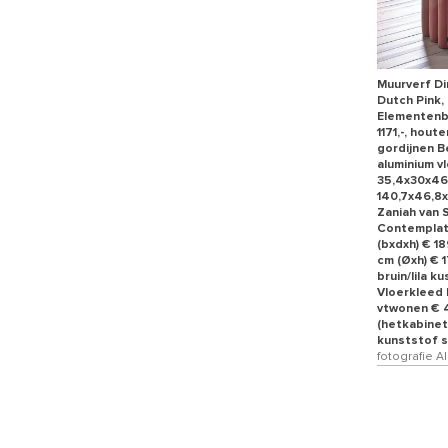
Muurverf Di
Dutch Pink, 
Elementenba
1171,-, hou
gordijnen B
aluminium v
35,4x30x46,
140,7x46,8x
Zaniah van 
Contemplati
(bxdxh) € 1
cm (Øxh) € 
bruin/lila k
Vloerkleed 
vtwonen € 4
(hetkabinet
kunststof se
fotografie 