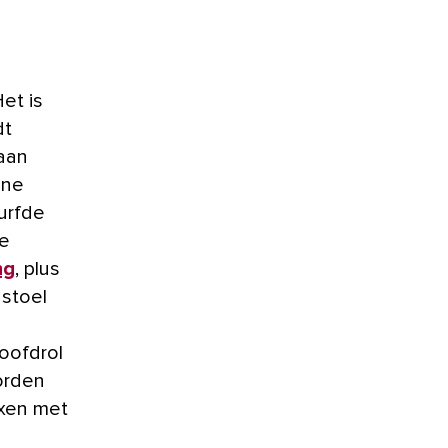
dt
 aan
ine
urfde
de
ng
, plus
 stoel
hoofdrol
orden
ixen met