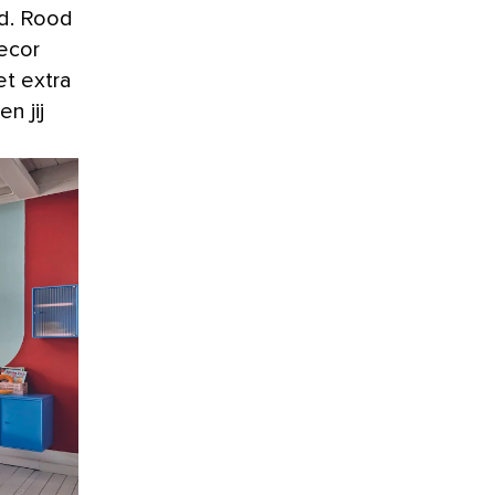
d. Rood
ecor
et extra
n jij