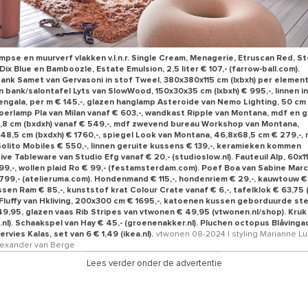
mpse en muurverf vlakken v.l.n.r. Single Cream, Menagerie, Etruscan Red, St
Dix Blue en Bamboozle, Estate Emulsion, 2,5 liter € 107,- (farrow-ball.com).
nk Samet van Gervasoni in stof Tweel, 380x380x115 cm (lxbxh) per element
ten bank/salontafel Lyts van SlowWood, 150x30x35 cm (lxbxh) € 995,-, linnen
engala, per m € 145,-, glazen hanglamp Asteroide van Nemo Lighting, 50 cm (
loerlamp Pla van Milan vanaf € 603,-, wandkast Ripple van Montana, mdf en g
8 cm (bxdxh) vanaf € 549,-, mdf zwevend bureau Workshop van Montana,
48,5 cm (bxdxh) € 1760,-, spiegel Look van Montana, 46,8x68,5 cm € 279,-, 
Solito Mobiles € 550,-, linnen geruite kussens € 139,-, keramieken kommen
ve Tableware van Studio Efg vanaf € 20,- (studioslow.nl). Fauteuil Alp, 60x
899,-, wollen plaid Ro € 99,- (festamsterdam.com). Poef Boa van Sabine Marc
1799,- (atelieruma.com). Hondenmand € 115,-, hondenriem € 29,-, kauwtouw € 
ussen Ram € 85,-, kunststof krat Colour Crate vanaf € 6,-, tafelklok € 63,75 (h
Fluffy van Hkliving, 200x300 cm € 1695,-, katoenen kussen geborduurde st
9,95, glazen vaas Rib Stripes van vtwonen € 49,95 (vtwonen.nl/shop). Kruk 
.nl). Schaakspel van Hay € 45,- (groenenakker.nl). Pluchen octopus Blåvinga
rvies Kalas, set van 6 € 1,49 (ikea.nl).
vtwonen 08-2024 | styling Marianne Lu
Alexander van Berge
Lees verder onder de advertentie