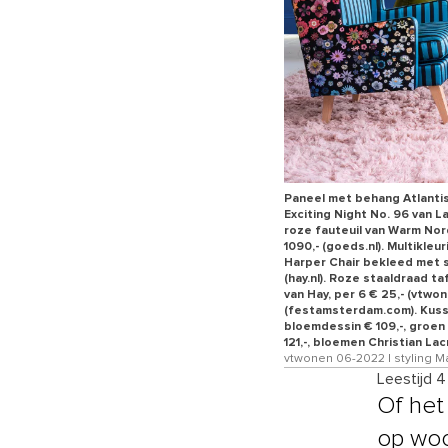
Paneel met behang Atlantis 
Exciting Night No. 96 van La
roze fauteuil van Warm Nor
1090,- (goeds.nl). Multikle
Harper Chair bekleed met st
(hay.nl). Roze staaldraad t
van Hay, per 6 € 25,- (vtwon
(festamsterdam.com). Kusse
bloemdessin € 109,-, groen 
121,-, bloemen Christian Lac
vtwonen 06-2022 | styling Ma
Leestijd 
Of het 
op woo