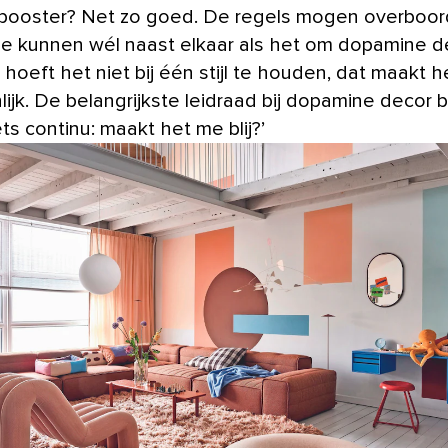
ooster? Net zo goed. De regels mogen overboor
je kunnen wél naast elkaar als het om dopamine d
 hoeft het niet bij één stijl te houden, dat maakt h
ijk. De belangrijkste leidraad bij dopamine decor be
ets continu: maakt het me blij?’