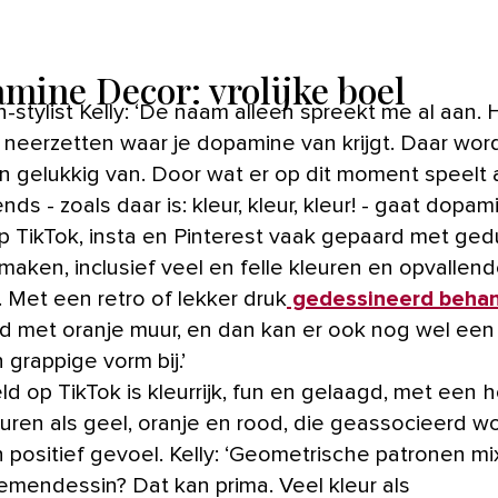
mine Decor: vrolijke boel
jk neerzetten waar je dopamine van krijgt. Daar wor
n gelukkig van. Door wat er op dit moment speelt
ds - zoals daar is: kleur, kleur, kleur! - gaat dopam
p TikTok, insta en Pinterest vaak gepaard met ged
maken, inclusief veel en felle kleuren en opvallen
. Met een retro of lekker druk
gedessineerd beha
d met oranje muur, en dan kan er ook nog wel een
grappige vorm bij.’
d op TikTok is kleurrijk, fun en gelaagd, met een 
euren als geel, oranje en rood, die geassocieerd w
 positief gevoel. Kelly: ‘Geometrische patronen m
emendessin? Dat kan prima. Veel kleur als