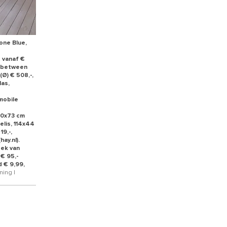
one Blue,
 vanaf €
 inbetween
Ø) € 508,-,
las,
mobile
110x73 cm
elis, 114x44
19,-,
ay.nl).
eek van
€ 95,-
d € 9,99,
ning |