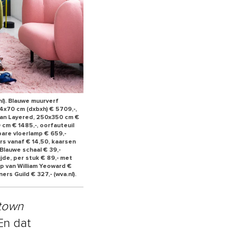
l). Blauwe muurverf
54x70 cm (dxbxh) € 5709,-,
 van Layered, 250x350 cm €
 cm € 1485,-, oorfauteuil
bare vloerlamp € 659,-
ars vanaf € 14,50, kaarsen
 Blauwe schaal € 39,-
jde, per stuk € 89,- met
ep van William Yeoward €
ers Guild € 327,- (wva.nl).
 town
En dat