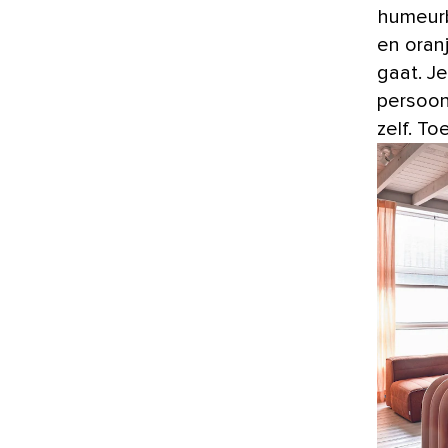
humeurb
en oran
gaat. Je
persoonl
zelf. To