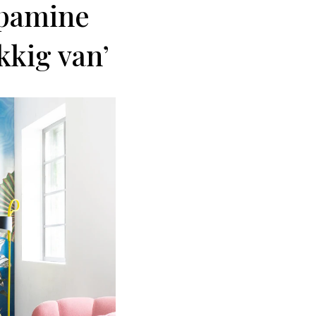
opamine
kkig van’