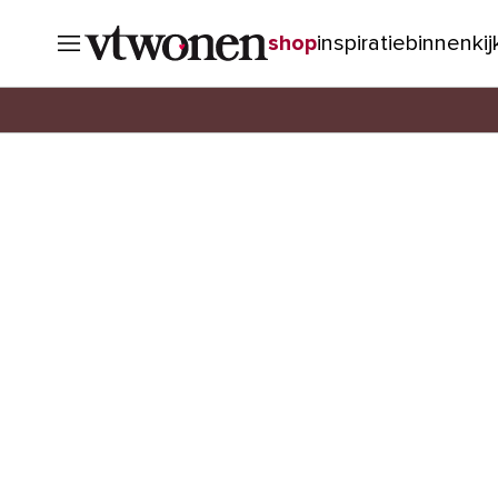
shop
inspiratie
binnenki