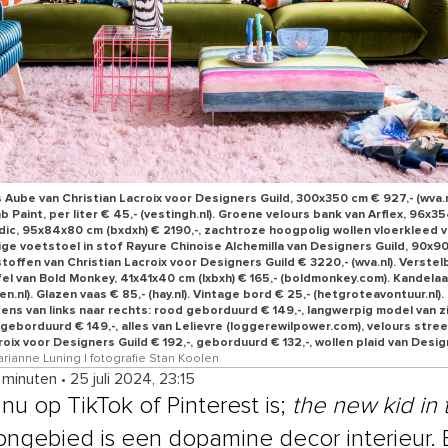
Aube van Christian Lacroix voor Designers Guild, 300x350 cm € 927,- (wva.n
b Paint, per liter € 45,- (vestingh.nl). Groene velours bank van Arflex, 96x3
dic, 95x84x80 cm (bxdxh) € 2190,-, zachtroze hoogpolig wollen vloerkleed
urige voetstoel in stof Rayure Chinoise Alchemilla van Designers Guild, 90x90
offen van Christian Lacroix voor Designers Guild € 3220,- (wva.nl). Verstel
afel van Bold Monkey, 41x41x40 cm (lxbxh) € 165,- (boldmonkey.com). Kandela
en.nl). Glazen vaas € 85,- (hay.nl). Vintage bord € 25,- (hetgroteavontuur.nl).
ns van links naar rechts: rood geborduurd € 149,-, langwerpig model van zi
geborduurd € 149,-, alles van Lelievre (loggerewilpower.com), velours stre
roix voor Designers Guild € 192,-, geborduurd € 132,-, wollen plaid van Design
rianne Luning | fotografie Stan Koolen
4 minuten
•
25 juli 2024, 23:15
nu op TikTok of Pinterest is;
the new kid in
ngebied is een dopamine decor interieur. 