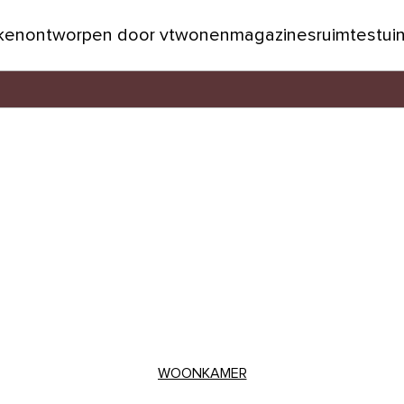
jken
ontworpen door vtwonen
magazines
ruimtes
tui
WOONKAMER