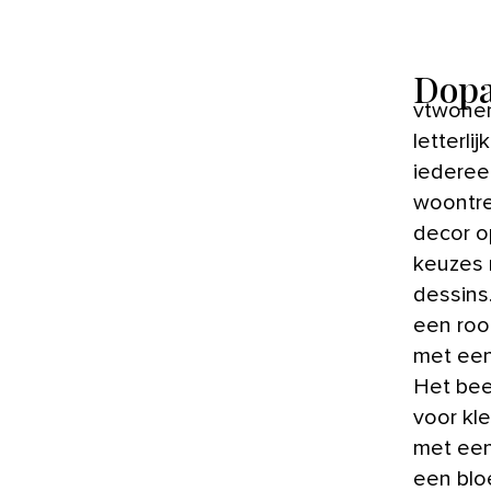
Dopa
vtwonen-stylist Kelly: ‘De naam alleen spreekt me al aan. Het is
letterli
iederee
woontren
decor o
keuzes 
dessins
een roo
met een 
Het beel
voor kl
met een
een blo