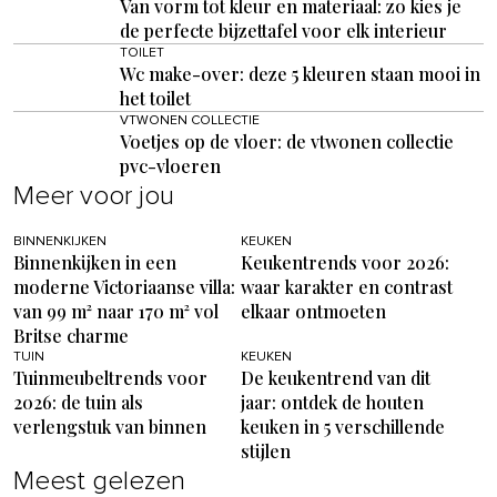
Van vorm tot kleur en materiaal: zo kies je
de perfecte bijzettafel voor elk interieur
TOILET
Wc make-over: deze 5 kleuren staan mooi in
het toilet
VTWONEN COLLECTIE
Voetjes op de vloer: de vtwonen collectie
pvc-vloeren
Meer voor jou
BINNENKIJKEN
KEUKEN
Binnenkijken in een
Keukentrends voor 2026:
moderne Victoriaanse villa:
waar karakter en contrast
van 99 m² naar 170 m² vol
elkaar ontmoeten
Britse charme
TUIN
KEUKEN
Tuinmeubeltrends voor
De keukentrend van dit
2026: de tuin als
jaar: ontdek de houten
verlengstuk van binnen
keuken in 5 verschillende
stijlen
Meest gelezen