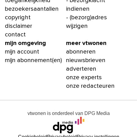
toegankelijkheid
- bezorgklacht
bezoekersaantallen
indienen
copyright
- (bezorg)adres
disclaimer
wijzigen
contact
mijn omgeving
meer vtwonen
mijn account
abonneren
mijn abonnement(en)
nieuwsbrieven
adverteren
onze experts
onze redacteuren
vtwonen
is onderdeel van
DPG Media
Cookiebeleid
Privacybeleid
Privacy instellingen