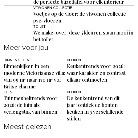
de perfecte bijzettafel voor elk interieur
VTWONEN COLLECTIE
Voetjes op de vloer: de vtwonen collectie
pvc-vloeren
TOILET
Wc make-over: deze 5 kleuren staan mooi in
het toilet
Meer voor jou
BINNENKIJKEN
KEUKEN
Binnenkijken in een
Keukentrends voor 2026:
moderne Victoriaanse villa:
waar karakter en contrast
van 99 m² naar 170 m² vol
elkaar ontmoeten
Britse charme
TUIN
KEUKEN
Tuinmeubeltrends voor
De keukentrend van dit
2026: de tuin als
jaar: ontdek de houten
verlengstuk van binnen
keuken in 5 verschillende
stijlen
Meest gelezen