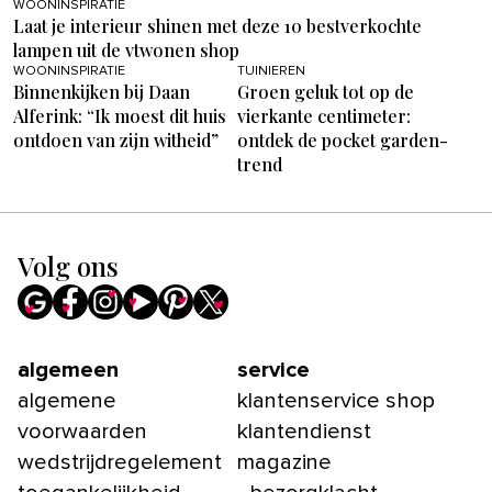
WOONINSPIRATIE
Laat je interieur shinen met deze 10 bestverkochte
lampen uit de vtwonen shop
WOONINSPIRATIE
TUINIEREN
Binnenkijken bij Daan
Groen geluk tot op de
Alferink: “Ik moest dit huis
vierkante centimeter:
ontdoen van zijn witheid”
ontdek de pocket garden-
trend
Volg ons
algemeen
service
algemene
klantenservice shop
voorwaarden
klantendienst
wedstrijdregelement
magazine