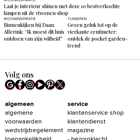
WOONINSPIRATIE
Laat je interieur shinen met deze 10 bestverkochte
lampen uit de vtwonen shop
WOONINSPIRATIE
TUINIEREN
Binnenkijken bij Daan
Groen geluk tot op de
Alferink: “Ik moest dit huis
vierkante centimeter:
ontdoen van zijn witheid”
ontdek de pocket garden-
trend
Volg ons
algemeen
service
algemene
klantenservice shop
voorwaarden
klantendienst
wedstrijdregelement
magazine
toegankelijkheid
- bezorgklacht