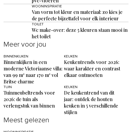
pvc-vloeren
WOONINSPIRATIE
Van vorm tot kleur en materiaal: zo kies je
de perfecte bijzettafel voor elk interieur
TOILET
Wc make-over: deze 5 kleuren staan mooi in
het toilet
Meer voor jou
BINNENKIJKEN
KEUKEN
Binnenkijken in een
Keukentrends voor 2026:
moderne Victoriaanse villa:
waar karakter en contrast
van 99 m² naar 170 m² vol
elkaar ontmoeten
Britse charme
TUIN
KEUKEN
Tuinmeubeltrends voor
De keukentrend van dit
2026: de tuin als
jaar: ontdek de houten
verlengstuk van binnen
keuken in 5 verschillende
stijlen
Meest gelezen