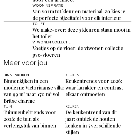
WOONINSPIRATIE
Van vorm tot kleur en materiaal: zo kies je
de perfecte bijzettafel voor elk interieur
TOILET
Wc make-over: deze 5 kleuren staan mooi in
het toilet
VTWONEN COLLECTIE
Voetjes op de vloer: de vtwonen collectie
pvc-vloeren
Meer voor jou
BINNENKIJKEN
KEUKEN
Binnenkijken in een
Keukentrends voor 2026:
moderne Victoriaanse villa:
waar karakter en contrast
van 99 m² naar 170 m² vol
elkaar ontmoeten
Britse charme
TUIN
KEUKEN
Tuinmeubeltrends voor
De keukentrend van dit
2026: de tuin als
jaar: ontdek de houten
verlengstuk van binnen
keuken in 5 verschillende
stijlen