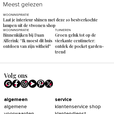
Meest gelezen
WOONINSPIRATIE
Laat je interieur shinen met deze 10 bestverkochte
lampen uit de vtwonen shop
WOONINSPIRATIE
TUINIEREN
Binnenkijken bij Daan
Groen geluk tot op de
Alferink: “Ik moest dit huis
vierkante centimeter:
ontdoen van zijn witheid”
ontdek de pocket garden-
trend
Volg ons
algemeen
service
algemene
klantenservice shop
voorwaarden
klantendienst