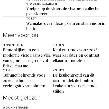
VTWONEN COLLECTIE
Voetjes op de vloer: de vtwonen collectie
pvc-vloeren
TOILET
Wc make-over: deze 5 kleuren staan mooi in
het toilet
Meer voor jou
BINNENKIJKEN
KEUKEN
Binnenkijken in een
Keukentrends voor 2026:
moderne Victoriaanse villa:
waar karakter en contrast
van 99 m² naar 170 m² vol
elkaar ontmoeten
Britse charme
TUIN
KEUKEN
Tuinmeubeltrends voor
De keukentrend van dit
2026: de tuin als
jaar: ontdek de houten
verlengstuk van binnen
keuken in 5 verschillende
stijlen
Meest gelezen
WOONINSPIRATIE