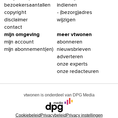
bezoekersaantallen
indienen
copyright
- (bezorg)adres
disclaimer
wijzigen
contact
mijn omgeving
meer vtwonen
mijn account
abonneren
mijn abonnement(en)
nieuwsbrieven
adverteren
onze experts
onze redacteuren
vtwonen
is onderdeel van
DPG Media
Cookiebeleid
Privacybeleid
Privacy instellingen