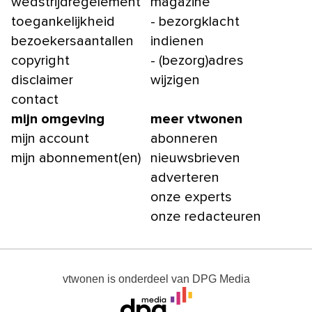
wedstrijdregelement
magazine
toegankelijkheid
- bezorgklacht
bezoekersaantallen
indienen
copyright
- (bezorg)adres
disclaimer
wijzigen
contact
mijn omgeving
meer vtwonen
mijn account
abonneren
mijn abonnement(en)
nieuwsbrieven
adverteren
onze experts
onze redacteuren
vtwonen
is onderdeel van
DPG Media