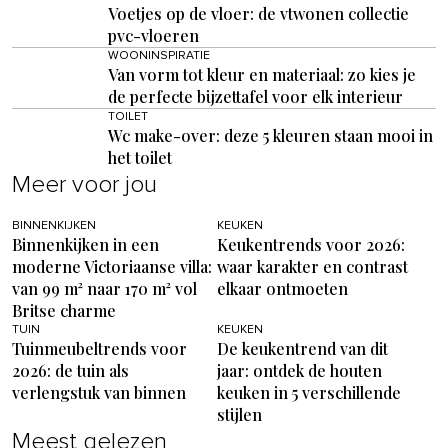
Voetjes op de vloer: de vtwonen collectie
pvc-vloeren
WOONINSPIRATIE
Van vorm tot kleur en materiaal: zo kies je
de perfecte bijzettafel voor elk interieur
TOILET
Wc make-over: deze 5 kleuren staan mooi in
het toilet
Meer voor jou
BINNENKIJKEN
KEUKEN
Binnenkijken in een
Keukentrends voor 2026:
moderne Victoriaanse villa:
waar karakter en contrast
van 99 m² naar 170 m² vol
elkaar ontmoeten
Britse charme
TUIN
KEUKEN
Tuinmeubeltrends voor
De keukentrend van dit
2026: de tuin als
jaar: ontdek de houten
verlengstuk van binnen
keuken in 5 verschillende
stijlen
Meest gelezen