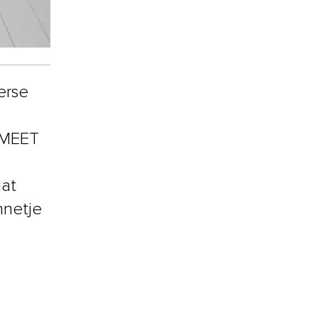
erse
 MEET
dat
nnetje