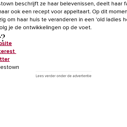
town beschrijft ze haar belevenissen, deelt haar f
 maar ook een recept voor appeltaart. Op dit momen
zig om haar huis te veranderen in een ‘old ladies 
volg je de ontwikkelingen op de voet.
r?
site
terest
tter
vestown
Lees verder onder de advertentie