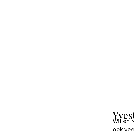
Yves
Wit en roze zijn de favoriete kleuren van Yvonne. Die komen dan
ook veel