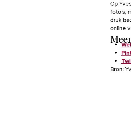
Op Yves
foto’s,
druk be
online 
Mee
Web
Pin
Twi
Bron: Y