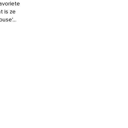
avoriete
t is ze
house’…