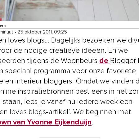
nen
 minuut
•
25 oktober 2011, 09:25
n loves blogs… Dagelijks bezoeken we div
voor de nodige creatieve ideeën. En we
seerden tijdens de Woonbeurs
de
Blogger
n speciaal programma voor onze favoriete
yle en interieur bloggers. Omdat we vinden 
nline inspiratiebronnen best eens in het zo
staan, lees je vanaf nu iedere week een
en loves blogs-artikel’. We beginnen met
wn van Yvonne Eijkenduijn
.