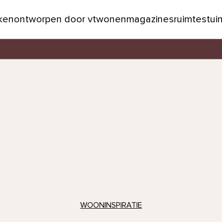
jken
ontworpen door vtwonen
magazines
ruimtes
tui
WOONINSPIRATIE