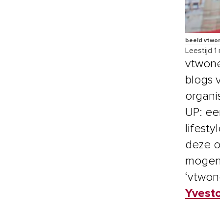
beeld vtwo
Leestijd 1
vtwone
blogs 
organi
UP: ee
lifest
deze o
mogen 
‘vtwon
Yvesto