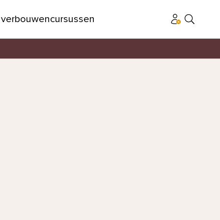
n
verbouwen
cursussen