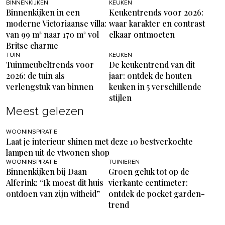
BINNENKIJKEN
KEUKEN
Binnenkijken in een
Keukentrends voor 2026:
moderne Victoriaanse villa:
waar karakter en contrast
van 99 m² naar 170 m² vol
elkaar ontmoeten
Britse charme
TUIN
KEUKEN
Tuinmeubeltrends voor
De keukentrend van dit
2026: de tuin als
jaar: ontdek de houten
verlengstuk van binnen
keuken in 5 verschillende
stijlen
Meest gelezen
WOONINSPIRATIE
Laat je interieur shinen met deze 10 bestverkochte
lampen uit de vtwonen shop
WOONINSPIRATIE
TUINIEREN
Binnenkijken bij Daan
Groen geluk tot op de
Alferink: “Ik moest dit huis
vierkante centimeter:
ontdoen van zijn witheid”
ontdek de pocket garden-
trend