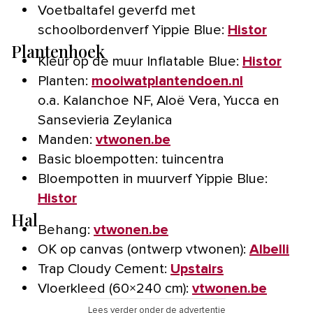
Voetbaltafel geverfd met
schoolbordenverf Yippie Blue:
Histor
Plantenhoek
Kleur op de muur Inflatable Blue:
Histor
Planten:
mooiwatplantendoen.nl
o.a. Kalanchoe NF, Aloë Vera, Yucca en
Sansevieria Zeylanica
Manden:
vtwonen.be
Basic bloempotten: tuincentra
Bloempotten in muurverf Yippie Blue:
Histor
Hal
Behang:
vtwonen.be
OK op canvas (ontwerp vtwonen):
Albelli
Trap Cloudy Cement:
Upstairs
Vloerkleed (60×240 cm):
vtwonen.be
Lees verder onder de advertentie