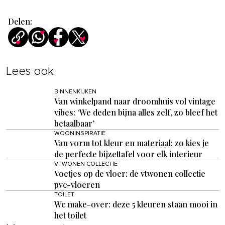
Delen:
Lees ook
BINNENKIJKEN
Van winkelpand naar droomhuis vol vintage
vibes: ‘We deden bijna alles zelf, zo bleef het
betaalbaar’
WOONINSPIRATIE
Van vorm tot kleur en materiaal: zo kies je
de perfecte bijzettafel voor elk interieur
VTWONEN COLLECTIE
Voetjes op de vloer: de vtwonen collectie
pvc-vloeren
TOILET
Wc make-over: deze 5 kleuren staan mooi in
het toilet