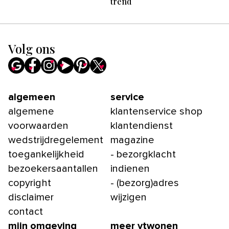
trend
Volg ons
algemeen
service
algemene
klantenservice shop
voorwaarden
klantendienst
wedstrijdregelement
magazine
toegankelijkheid
- bezorgklacht
bezoekersaantallen
indienen
copyright
- (bezorg)adres
disclaimer
wijzigen
contact
mijn omgeving
meer vtwonen