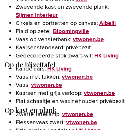
Zwevende kast en zwevende plank:
Sijmen Interieur
Cirkels en portretten op canvas:
Albelli
Plaid op zetel:
Bloomingville
Vaas op vensterbank:
vtwonen.be
Kaarsenstandaard: privébezit
Gedecoreerde stok zwart-wit:
HK Living
Op de bijzettafel
Kandelaars:
HK Living
Vaas met takken:
vtwonen.be
Vaas:
vtwonen.be
Kaarsen met grijs verloop:
vtwonen.be
Plat schaaltje en waxinehouder: privébezit
Op kast en plank
Zwarte tafellamp:
vtwonen.be
Flessenvaas zwart:
vtwonen.be