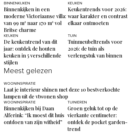
BINNENKIJKEN
KEUKEN
Binnenkijken in een
Keukentrends voor 2026:
moderne Victoriaanse villa:
waar karakter en contrast
van 99 m² naar 170 m² vol
elkaar ontmoeten
Britse charme
KEUKEN
TUIN
De keukentrend van dit
Tuinmeubeltrends voor
jaar: ontdek de houten
2026: de tuin als
keuken in 5 verschillende
verlengstuk van binnen
stijlen
Meest gelezen
WOONINSPIRATIE
Laat je interieur shinen met deze 10 bestverkochte
lampen uit de vtwonen shop
WOONINSPIRATIE
TUINIEREN
Binnenkijken bij Daan
Groen geluk tot op de
Alferink: “Ik moest dit huis
vierkante centimeter:
ontdoen van zijn witheid”
ontdek de pocket garden-
trend