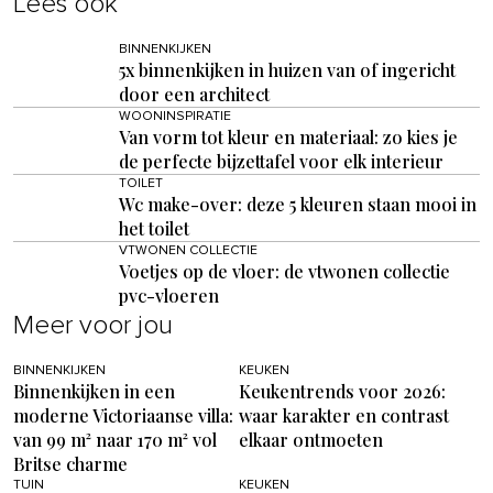
Lees ook
BINNENKIJKEN
5x binnenkijken in huizen van of ingericht
door een architect
WOONINSPIRATIE
Van vorm tot kleur en materiaal: zo kies je
de perfecte bijzettafel voor elk interieur
TOILET
Wc make-over: deze 5 kleuren staan mooi in
het toilet
VTWONEN COLLECTIE
Voetjes op de vloer: de vtwonen collectie
pvc-vloeren
Meer voor jou
BINNENKIJKEN
KEUKEN
Binnenkijken in een
Keukentrends voor 2026:
moderne Victoriaanse villa:
waar karakter en contrast
van 99 m² naar 170 m² vol
elkaar ontmoeten
Britse charme
TUIN
KEUKEN