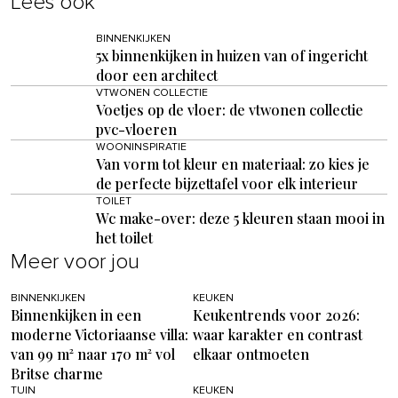
Lees ook
BINNENKIJKEN
5x binnenkijken in huizen van of ingericht
door een architect
VTWONEN COLLECTIE
Voetjes op de vloer: de vtwonen collectie
pvc-vloeren
WOONINSPIRATIE
Van vorm tot kleur en materiaal: zo kies je
de perfecte bijzettafel voor elk interieur
TOILET
Wc make-over: deze 5 kleuren staan mooi in
het toilet
Meer voor jou
BINNENKIJKEN
KEUKEN
Binnenkijken in een
Keukentrends voor 2026:
moderne Victoriaanse villa:
waar karakter en contrast
van 99 m² naar 170 m² vol
elkaar ontmoeten
Britse charme
TUIN
KEUKEN