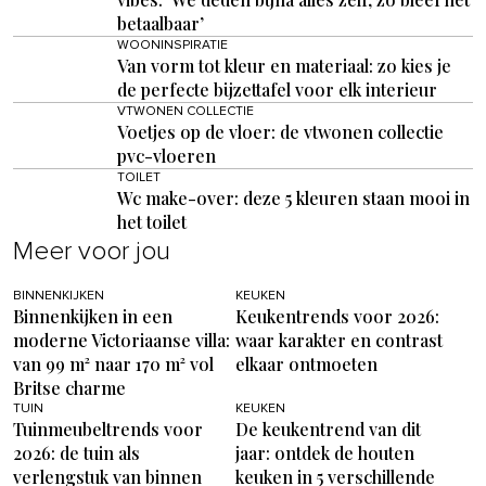
betaalbaar’
WOONINSPIRATIE
Van vorm tot kleur en materiaal: zo kies je
de perfecte bijzettafel voor elk interieur
VTWONEN COLLECTIE
Voetjes op de vloer: de vtwonen collectie
pvc-vloeren
TOILET
Wc make-over: deze 5 kleuren staan mooi in
het toilet
Meer voor jou
BINNENKIJKEN
KEUKEN
Binnenkijken in een
Keukentrends voor 2026:
moderne Victoriaanse villa:
waar karakter en contrast
van 99 m² naar 170 m² vol
elkaar ontmoeten
Britse charme
TUIN
KEUKEN
Tuinmeubeltrends voor
De keukentrend van dit
2026: de tuin als
jaar: ontdek de houten
verlengstuk van binnen
keuken in 5 verschillende