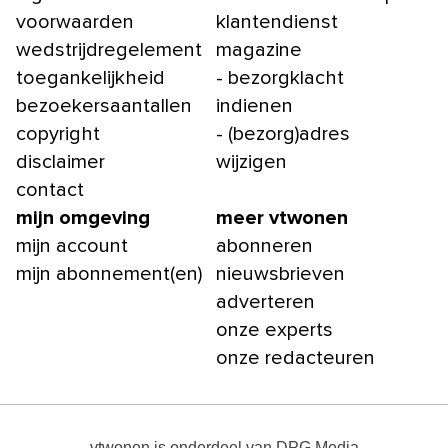
voorwaarden
klantendienst
wedstrijdregelement
magazine
toegankelijkheid
- bezorgklacht
bezoekersaantallen
indienen
copyright
- (bezorg)adres
disclaimer
wijzigen
contact
mijn omgeving
meer vtwonen
mijn account
abonneren
mijn abonnement(en)
nieuwsbrieven
adverteren
onze experts
onze redacteuren
vtwonen
is onderdeel van
DPG Media