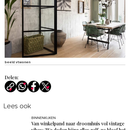
beeld vtwonen
Delen:
Lees ook
BINNENKIJKEN
Van winkelpand naar droomhuis vol vintage
vibes: ‘We deden bijna alles zelf, zo bleef het