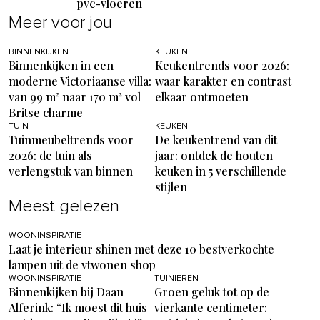
pvc-vloeren
Meer voor jou
BINNENKIJKEN
KEUKEN
Binnenkijken in een
Keukentrends voor 2026:
moderne Victoriaanse villa:
waar karakter en contrast
van 99 m² naar 170 m² vol
elkaar ontmoeten
Britse charme
TUIN
KEUKEN
Tuinmeubeltrends voor
De keukentrend van dit
2026: de tuin als
jaar: ontdek de houten
verlengstuk van binnen
keuken in 5 verschillende
stijlen
Meest gelezen
WOONINSPIRATIE
Laat je interieur shinen met deze 10 bestverkochte
lampen uit de vtwonen shop
WOONINSPIRATIE
TUINIEREN
Binnenkijken bij Daan
Groen geluk tot op de
Alferink: “Ik moest dit huis
vierkante centimeter: