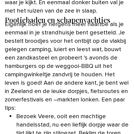
waar je kijkt. En eenmaal donker buiten val je
met het ruizen van de zee in slaap.
Pootjebaden en schapenvachtjes
Eigenlijk hoef je nergens meer naartoe als je
eenmaal in je strandhuisje bent gesetteld. Je
bestelt broodjes voor het ontbijt op de vlakbij
gelegen camping, luiert en leest wat, bouwt
een zandkasteel en probeert ’s avonds de
hamburgers op de weggooi-BBQ uit het
campingwinkeltje zandvrij te houden. Het
leven is goed! Aan de andere kant, je bent wel
in Zeeland en de leuke dorpjes, fietsroutes en
zomerfestivals en –markten lonken. Een paar
tips:
Bezoek Veere, ooit een machtige
handelsstad, nu een lieflijk dorpje waar de
tijd lijkt te zijn stilgezet. Beklim de toren