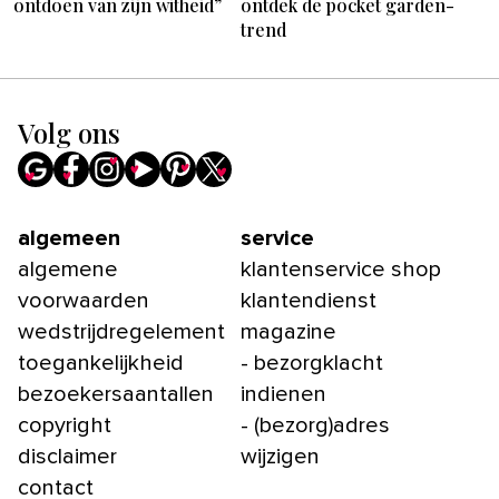
ontdoen van zijn witheid”
ontdek de pocket garden-
trend
Volg ons
algemeen
service
algemene
klantenservice shop
voorwaarden
klantendienst
wedstrijdregelement
magazine
toegankelijkheid
- bezorgklacht
bezoekersaantallen
indienen
copyright
- (bezorg)adres
disclaimer
wijzigen
contact