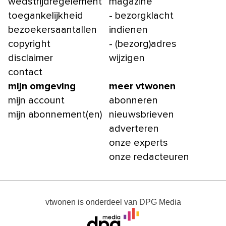
wedstrijdregelement
magazine
toegankelijkheid
- bezorgklacht
bezoekersaantallen
indienen
copyright
- (bezorg)adres
disclaimer
wijzigen
contact
mijn omgeving
meer vtwonen
mijn account
abonneren
mijn abonnement(en)
nieuwsbrieven
adverteren
onze experts
onze redacteuren
vtwonen
is onderdeel van
DPG Media