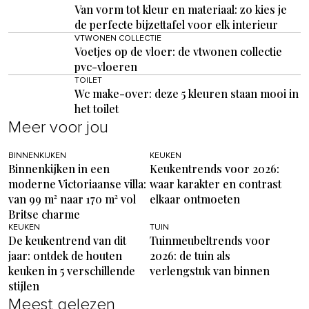
Van vorm tot kleur en materiaal: zo kies je
de perfecte bijzettafel voor elk interieur
VTWONEN COLLECTIE
Voetjes op de vloer: de vtwonen collectie
pvc-vloeren
TOILET
Wc make-over: deze 5 kleuren staan mooi in
het toilet
Meer voor jou
BINNENKIJKEN
KEUKEN
Binnenkijken in een
Keukentrends voor 2026:
moderne Victoriaanse villa:
waar karakter en contrast
van 99 m² naar 170 m² vol
elkaar ontmoeten
Britse charme
KEUKEN
TUIN
De keukentrend van dit
Tuinmeubeltrends voor
jaar: ontdek de houten
2026: de tuin als
keuken in 5 verschillende
verlengstuk van binnen
stijlen
Meest gelezen