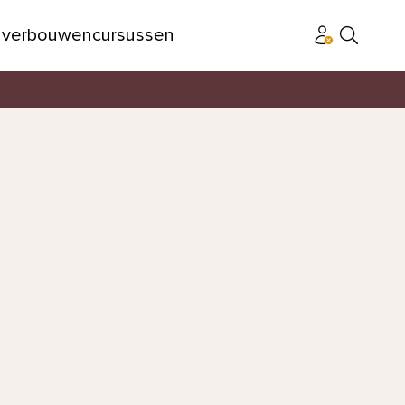
n
verbouwen
cursussen