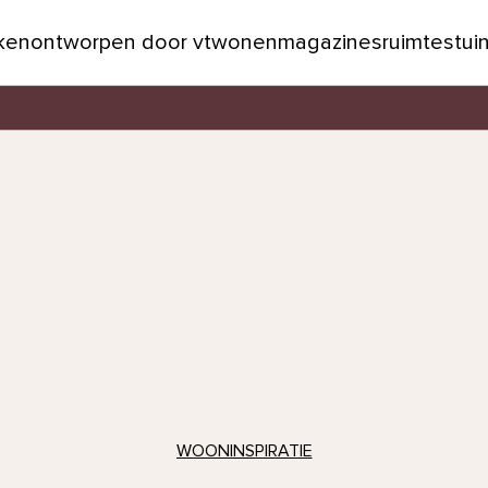
jken
ontworpen door vtwonen
magazines
ruimtes
tui
WOONINSPIRATIE