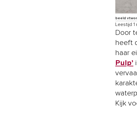
beeld vtwo
Leestijd 1
Door t
heeft 
haar e
Pulp’
i
vervaa
karakte
waterp
Kijk v