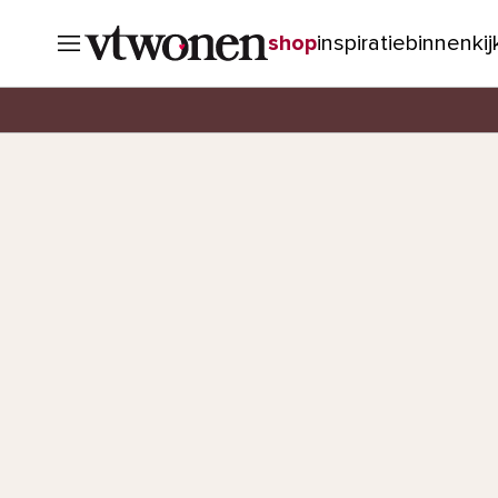
shop
inspiratie
binnenki