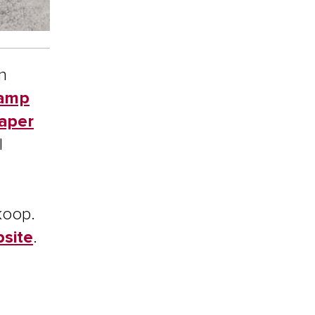
n
kamp
aper
l
koop.
site
.