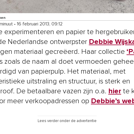
nen
 minuut
•
16 februari 2013, 09:12
e experimenteren en papier te hergebruike
de Nederlandse ontwerpster
Debbie Wijs
igen materiaal gecreëerd. Haar collectie
‘P
s zoals de naam al doet vermoeden gehee
rdigd van papierpulp. Het materiaal, met
ristieke uitstraling en structuur, is sterk en
roof. De betaalbare vazen zijn o.a.
hier
te 
oor meer verkoopadressen op
Debbie’s web
Lees verder onder de advertentie