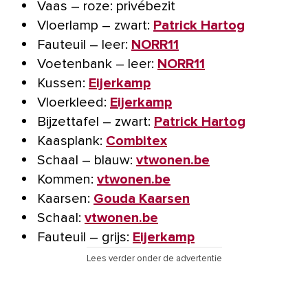
Vaas – roze: privébezit
Vloerlamp – zwart:
Patrick Hartog
Fauteuil – leer:
NORR11
Voetenbank – leer:
NORR11
Kussen:
Eijerkamp
Vloerkleed:
Eijerkamp
Bijzettafel – zwart:
Patrick Hartog
Kaasplank:
Combitex
Schaal – blauw:
vtwonen.be
Kommen:
vtwonen.be
Kaarsen:
Gouda Kaarsen
Schaal:
vtwonen.be
Fauteuil – grijs:
Eijerkamp
Lees verder onder de advertentie