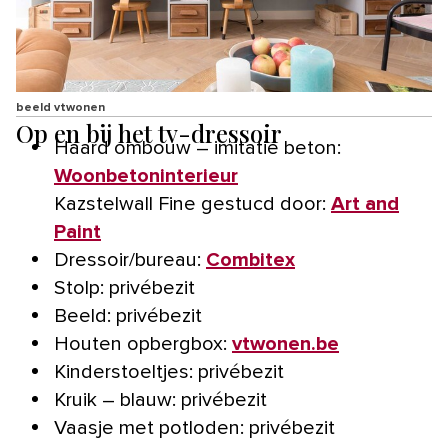
beeld vtwonen
Op en bij het tv-dressoir
Haard ombouw – imitatie beton:
Woonbetoninterieur
Kazstelwall Fine gestucd door:
Art and
Paint
Dressoir/bureau:
Combitex
Stolp: privébezit
Beeld: privébezit
Houten opbergbox:
vtwonen.be
Kinderstoeltjes: privébezit
Kruik – blauw: privébezit
Vaasje met potloden: privébezit