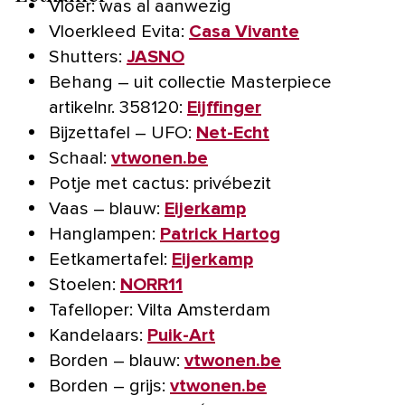
Vloer: was al aanwezig
Vloerkleed Evita:
Casa Vivante
Shutters:
JASNO
Behang – uit collectie Masterpiece
artikelnr. 358120:
Eijffinger
Bijzettafel – UFO:
Net-Echt
Schaal:
vtwonen.be
Potje met cactus: privébezit
Vaas – blauw:
Eijerkamp
Hanglampen:
Patrick Hartog
Eetkamertafel:
Eijerkamp
Stoelen:
NORR11
Tafelloper: Vilta Amsterdam
Kandelaars:
Puik-Art
Borden – blauw:
vtwonen.be
Borden – grijs:
vtwonen.be