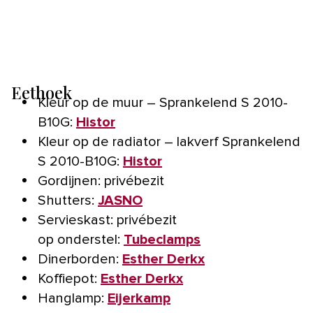
Eethoek
Kleur op de muur – Sprankelend S 2010-
B10G:
Histor
Kleur op de radiator – lakverf Sprankelend
S 2010-B10G:
Histor
Gordijnen: privébezit
Shutters:
JASNO
Servieskast: privébezit
op onderstel:
Tubeclamps
Dinerborden:
Esther Derkx
Koffiepot:
Esther Derkx
Hanglamp:
Eijerkamp