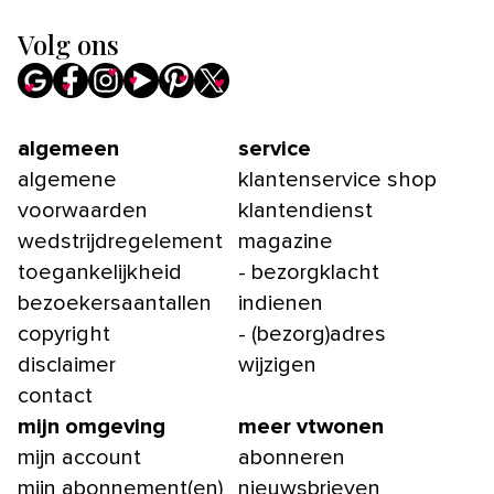
Volg ons
algemeen
service
algemene
klantenservice shop
voorwaarden
klantendienst
wedstrijdregelement
magazine
toegankelijkheid
- bezorgklacht
bezoekersaantallen
indienen
copyright
- (bezorg)adres
disclaimer
wijzigen
contact
mijn omgeving
meer vtwonen
mijn account
abonneren
mijn abonnement(en)
nieuwsbrieven