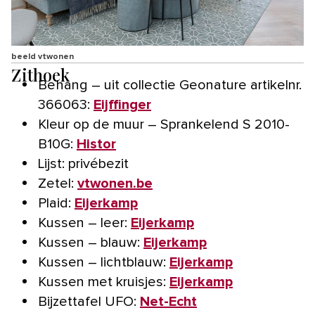
beeld vtwonen
Zithoek
Behang – uit collectie Geonature artikelnr.
366063:
Eijffinger
Kleur op de muur – Sprankelend S 2010-
B10G:
Histor
Lijst: privébezit
Zetel:
vtwonen.be
Plaid:
Eijerkamp
Kussen – leer:
Eijerkamp
Kussen – blauw:
Eijerkamp
Kussen – lichtblauw:
Eijerkamp
Kussen met kruisjes:
Eijerkamp
Bijzettafel UFO:
Net-Echt