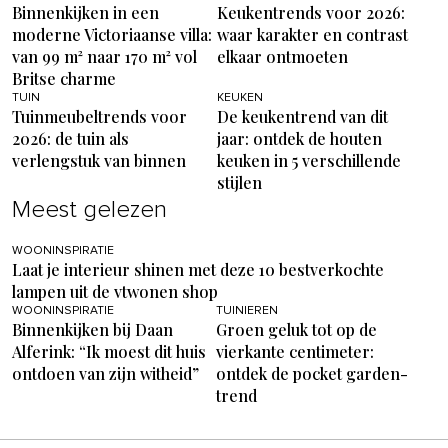
Binnenkijken in een
Keukentrends voor 2026:
moderne Victoriaanse villa:
waar karakter en contrast
van 99 m² naar 170 m² vol
elkaar ontmoeten
Britse charme
TUIN
KEUKEN
Tuinmeubeltrends voor
De keukentrend van dit
2026: de tuin als
jaar: ontdek de houten
verlengstuk van binnen
keuken in 5 verschillende
stijlen
Meest gelezen
WOONINSPIRATIE
Laat je interieur shinen met deze 10 bestverkochte
lampen uit de vtwonen shop
WOONINSPIRATIE
TUINIEREN
Binnenkijken bij Daan
Groen geluk tot op de
Alferink: “Ik moest dit huis
vierkante centimeter:
ontdoen van zijn witheid”
ontdek de pocket garden-
trend