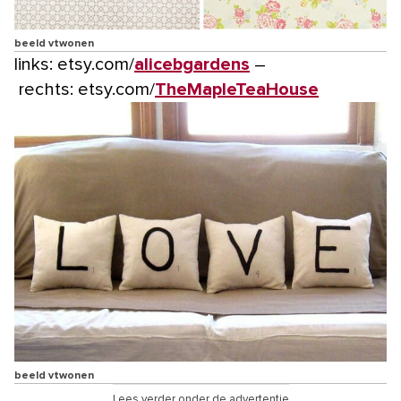
beeld vtwonen
links: etsy.com/
alicebgardens
–
rechts: etsy.com/
TheMapleTeaHouse
beeld vtwonen
Lees verder onder de advertentie