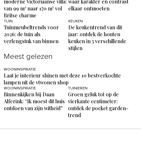
moderne Victoriaanse villa:
waar karakter en contrast
van 99 m² naar 170 m² vol
elkaar ontmoeten
Britse charme
TUIN
KEUKEN
Tuinmeubeltrends voor
De keukentrend van dit
2026: de tuin als
jaar: ontdek de houten
verlengstuk van binnen
keuken in 5 verschillende
stijlen
Meest gelezen
WOONINSPIRATIE
Laat je interieur shinen met deze 10 bestverkochte
lampen uit de vtwonen shop
WOONINSPIRATIE
TUINIEREN
Binnenkijken bij Daan
Groen geluk tot op de
Alferink: “Ik moest dit huis
vierkante centimeter:
ontdoen van zijn witheid”
ontdek de pocket garden-
trend