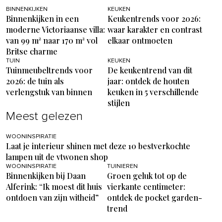
BINNENKIJKEN
KEUKEN
Binnenkijken in een
Keukentrends voor 2026:
moderne Victoriaanse villa:
waar karakter en contrast
van 99 m² naar 170 m² vol
elkaar ontmoeten
Britse charme
TUIN
KEUKEN
Tuinmeubeltrends voor
De keukentrend van dit
2026: de tuin als
jaar: ontdek de houten
verlengstuk van binnen
keuken in 5 verschillende
stijlen
Meest gelezen
WOONINSPIRATIE
Laat je interieur shinen met deze 10 bestverkochte
lampen uit de vtwonen shop
WOONINSPIRATIE
TUINIEREN
Binnenkijken bij Daan
Groen geluk tot op de
Alferink: “Ik moest dit huis
vierkante centimeter:
ontdoen van zijn witheid”
ontdek de pocket garden-
trend