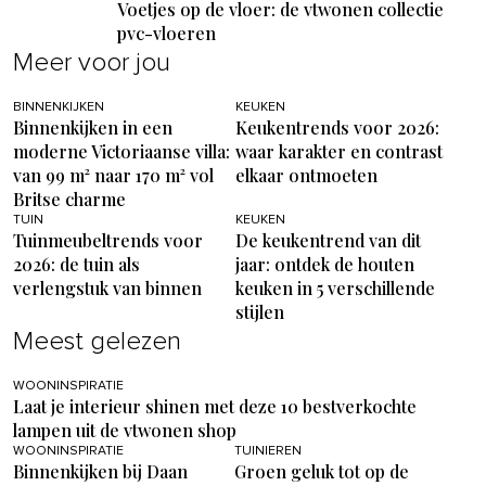
Voetjes op de vloer: de vtwonen collectie
pvc-vloeren
Meer voor jou
BINNENKIJKEN
KEUKEN
Binnenkijken in een
Keukentrends voor 2026:
moderne Victoriaanse villa:
waar karakter en contrast
van 99 m² naar 170 m² vol
elkaar ontmoeten
Britse charme
TUIN
KEUKEN
Tuinmeubeltrends voor
De keukentrend van dit
2026: de tuin als
jaar: ontdek de houten
verlengstuk van binnen
keuken in 5 verschillende
stijlen
Meest gelezen
WOONINSPIRATIE
Laat je interieur shinen met deze 10 bestverkochte
lampen uit de vtwonen shop
WOONINSPIRATIE
TUINIEREN
Binnenkijken bij Daan
Groen geluk tot op de