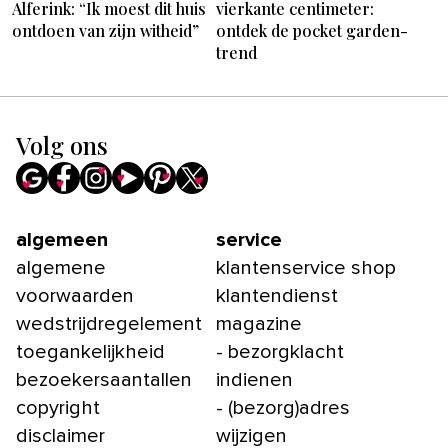
Alferink: “Ik moest dit huis
vierkante centimeter:
ontdoen van zijn witheid”
ontdek de pocket garden-
trend
Volg ons
algemeen
service
algemene
klantenservice shop
voorwaarden
klantendienst
wedstrijdregelement
magazine
toegankelijkheid
- bezorgklacht
bezoekersaantallen
indienen
copyright
- (bezorg)adres
disclaimer
wijzigen