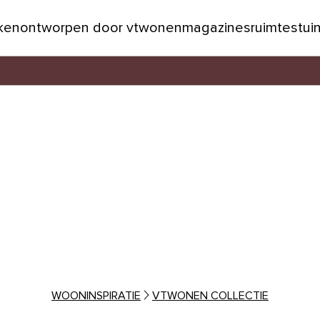
jken
ontworpen door vtwonen
magazines
ruimtes
tui
WOONINSPIRATIE
VTWONEN COLLECTIE