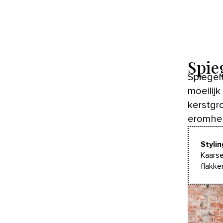
Spie
Spiegelt
moeilij
kerstgr
eromhee
Styli
Kaarse
flakker