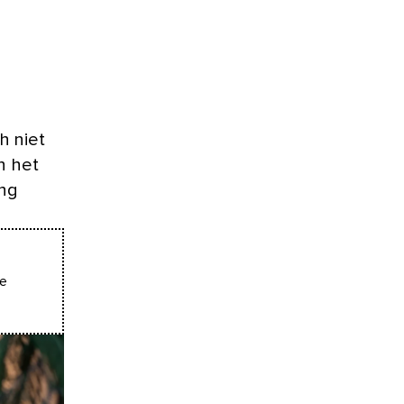
h niet
n het
ing
de