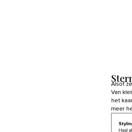
Ster
Alsof ze zo de trap af komen tuimelen, deze schitterende sterren.
Van kle
het kaa
meer he
Styli
Haal a