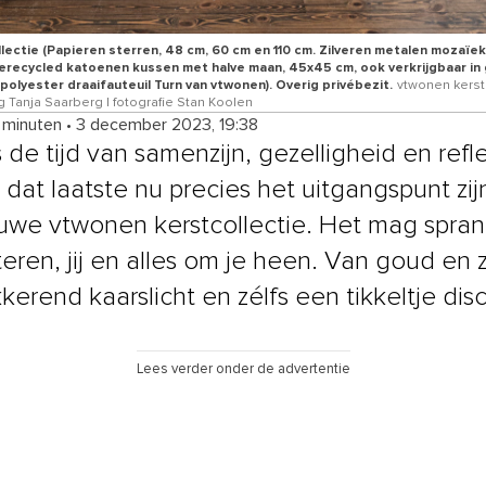
lectie (Papieren sterren, 48 cm, 60 cm en 110 cm. Zilveren metalen mozaïek
Gerecycled katoenen kussen met halve maan, 45x45 cm, ook verkrijgbaar in 
(polyester draaifauteuil Turn van vtwonen). Overig privébezit.
vtwonen kerstb
ng Tanja Saarberg | fotografie Stan Koolen
4 minuten
•
3 december 2023, 19:38
s de tijd van samenzijn, gezelligheid en refle
t dat laatste nu precies het uitgangspunt zij
uwe vtwonen kerstcollectie. Het mag spra
teren, jij en alles om je heen. Van goud en z
kkerend kaarslicht en zélfs een tikkeltje dis
Lees verder onder de advertentie