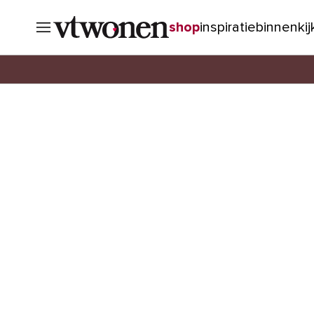
shop
inspiratie
binnenki