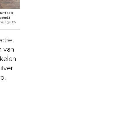
letter X,
goud.)
ijlage 12-
ctie.
n van
nkelen
ilver
co.