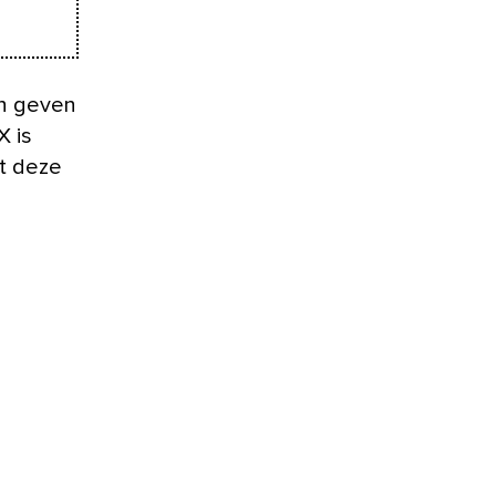
en geven
X is
at deze