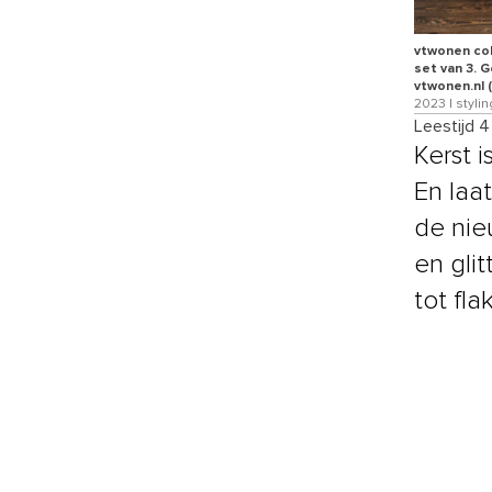
vtwonen col
set van 3. 
vtwonen.nl 
2023 | styli
Leestijd 
Kerst i
En laa
de nie
en glit
tot fla