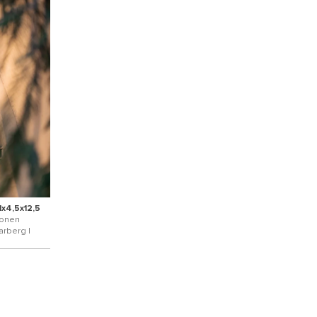
1x4,5x12,5
onen
arberg |