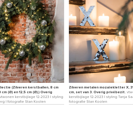
lectie (Zilveren kerstballen, 8 cm
Zilveren metalen mozaïekletter X, 3
10 cm (Ø) en 12,5 cm (Ø).) Overig
cm, set van 3. Overig privébezit.
vtw
vtwonen kerstbijlage 12-2023 | styling
kerstbijlage 12-2023 | styling Tanja Sa
rg | fotografie Stan Koolen
fotografie Stan Koolen