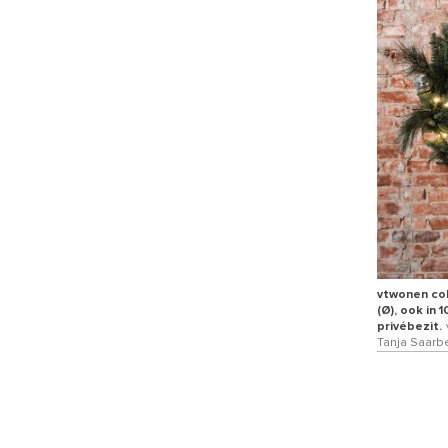
vtwonen col
(Ø), ook in 
privébezit.
Tanja Saarbe