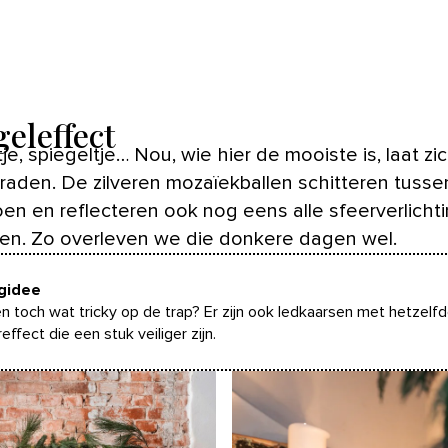
geleffect
je, spiegeltje… Nou, wie hier de mooiste is, laat zic
k raden. De zilveren mozaïekballen schitteren tusse
oen en reflecteren ook nog eens alle sfeerverlicht
n. Zo overleven we die donkere dagen wel.
ngidee
n toch wat tricky op de trap? Er zijn ook ledkaarsen met hetzelf
effect die een stuk veiliger zijn.