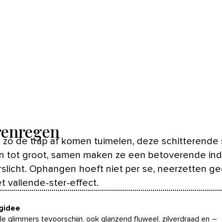
renregen
in tot groot, samen maken ze een betoverende ind
rslicht. Ophangen hoeft niet per se, neerzetten g
t vallende-ster-effect.
ngidee
lle glimmers tevoorschijn, ook glanzend fluweel, zilverdraad en –