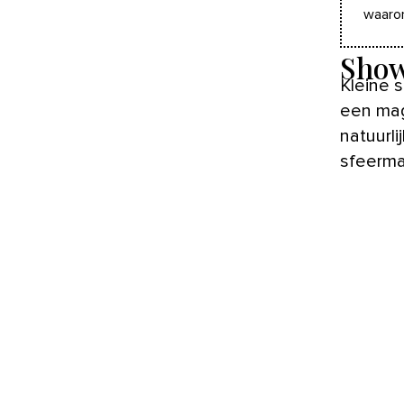
waarom
Sho
Kleine 
een mag
natuurl
sfeerma