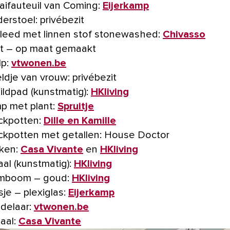
aifauteuil van Coming:
Eijerkamp
derstoel: privébezit
leed met linnen stof stonewashed:
Chivasso
t – op maat gemaakt
lp:
vtwonen.be
ldje van vrouw: privébezit
ildpad (kunstmatig):
HKliving
p met plant:
Spruitje
kpotten:
Dille en Kamille
kpotten met getallen: House Doctor
ken:
Casa Vivante
en
HKliving
aal (kunstmatig):
HKliving
mboom – goud:
HKliving
sje – plexiglas:
Eijerkamp
delaar:
vtwonen.be
aal:
Casa Vivante