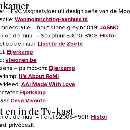
nkamer
er – PVC visgraatvloer uit design serie van de Mo
lectie:
Woninginrichting-aanhuis.nl
mdecoratie – hout stone grey nd049:
JASNO
ur op de muur – Sculptuur S3010-B10G:
Histor
st op de muur:
Lisette de Zoete
el:
Eijerkamp
id:
vtwonen.be
sens – palmboom:
Eijerkamp
erlamp:
It’s About RoMi
erkleed:
AAI Made With Love
ontafel:
Eijerkamp
aal:
Casa Vivante
t en in de Tv-kast
ur op de muur – Forel S2005-Y50R:
Histor
rd: privébezit