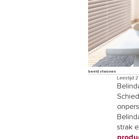
beeld vtwonen
Leestijd 2
Belind
Schied
onperso
Belinda
strak 
produc