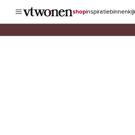
shop
inspiratie
binnenki