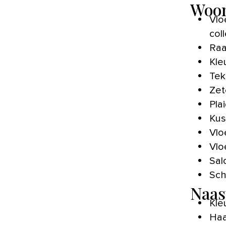
Woo
Vlo
col
Raa
Kle
Tek
Zet
Pla
Kus
Vlo
Vlo
Sal
Sch
Naas
Kle
Haa