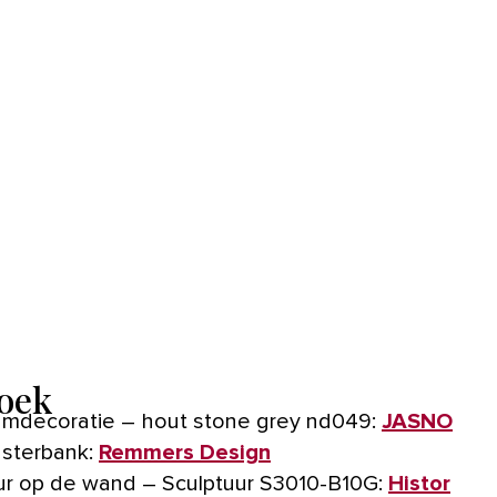
oek
mdecoratie – hout stone grey nd049:
JASNO
sterbank:
Remmers Design
ur op de wand – Sculptuur S3010-B10G:
Histor