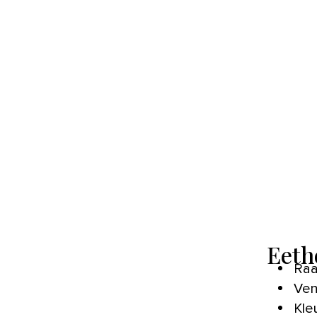
Eeth
Raa
Ven
Kle