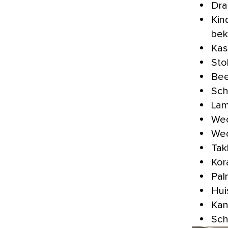
Dra
Kin
bek
Kas
Sto
Bee
Sch
Lam
Wec
Wec
Tak
Kor
Pal
Hui
Kan
Sch