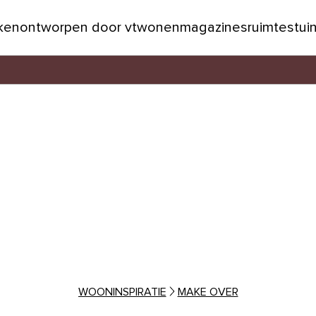
jken
ontworpen door vtwonen
magazines
ruimtes
tui
WOONINSPIRATIE
MAKE OVER