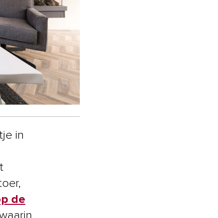
je in
t
toer,
p de
waarin