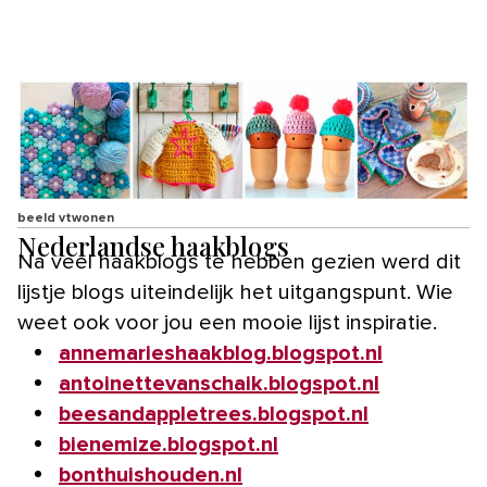
beeld vtwonen
Nederlandse haakblogs
Na veel haakblogs te hebben gezien werd dit
lijstje blogs uiteindelijk het uitgangspunt. Wie
weet ook voor jou een mooie lijst inspiratie.
annemarieshaakblog.blogspot.nl
antoinettevanschaik.blogspot.nl
beesandappletrees.blogspot.nl
bienemize.blogspot.nl
bonthuishouden.nl