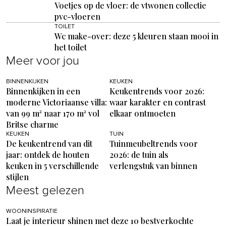
Voetjes op de vloer: de vtwonen collectie
pvc-vloeren
TOILET
Wc make-over: deze 5 kleuren staan mooi in
het toilet
Meer voor jou
BINNENKIJKEN
KEUKEN
Binnenkijken in een
Keukentrends voor 2026:
moderne Victoriaanse villa:
waar karakter en contrast
van 99 m² naar 170 m² vol
elkaar ontmoeten
Britse charme
KEUKEN
TUIN
De keukentrend van dit
Tuinmeubeltrends voor
jaar: ontdek de houten
2026: de tuin als
keuken in 5 verschillende
verlengstuk van binnen
stijlen
Meest gelezen
WOONINSPIRATIE
Laat je interieur shinen met deze 10 bestverkochte