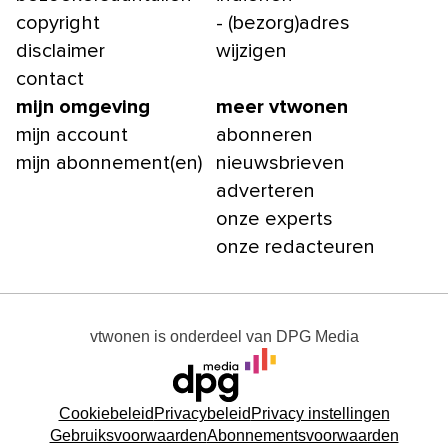
copyright
- (bezorg)adres
disclaimer
wijzigen
contact
mijn omgeving
meer vtwonen
mijn account
abonneren
mijn abonnement(en)
nieuwsbrieven
adverteren
onze experts
onze redacteuren
vtwonen
is onderdeel van
DPG Media
Cookiebeleid
Privacybeleid
Privacy instellingen
Gebruiksvoorwaarden
Abonnementsvoorwaarden