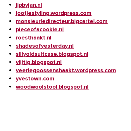
jipbyjan.nl
jootjestyling.wordpress.com
monsieurledirecteur.bigcartel.com
pieceofacookie.nl
roesthaakt.nl
shadesofyesterday.nl
sillyoldsuitcase.blogspot.nl
vlijtig.blogspot.nl
veerlegoossenshaakt.wordpress.com
yvestown.com
woodwoolstool.blogspot.nl