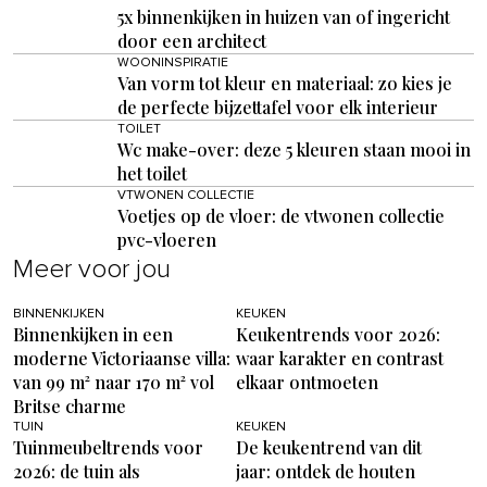
5x binnenkijken in huizen van of ingericht
door een architect
WOONINSPIRATIE
Van vorm tot kleur en materiaal: zo kies je
de perfecte bijzettafel voor elk interieur
TOILET
Wc make-over: deze 5 kleuren staan mooi in
het toilet
VTWONEN COLLECTIE
Voetjes op de vloer: de vtwonen collectie
pvc-vloeren
Meer voor jou
BINNENKIJKEN
KEUKEN
Binnenkijken in een
Keukentrends voor 2026:
moderne Victoriaanse villa:
waar karakter en contrast
van 99 m² naar 170 m² vol
elkaar ontmoeten
Britse charme
TUIN
KEUKEN
Tuinmeubeltrends voor
De keukentrend van dit
2026: de tuin als
jaar: ontdek de houten