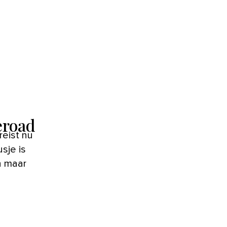
eroad
reist nu
sje is
n maar