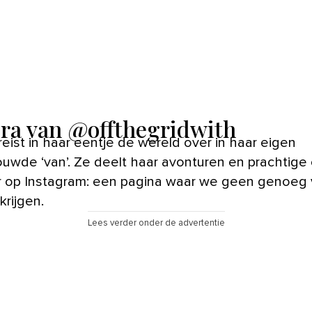
ra van @offthegridwith
eist in haar eentje de wereld over in haar eigen
wde ‘van’. Ze deelt haar avonturen en prachtige
ur op Instagram: een pagina waar we geen genoeg
krijgen.
Lees verder onder de advertentie