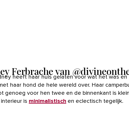
ey Ferbrache van @divineonth
ney heeft haar huis gelaten voor wat het was en 
et haar hond de hele wereld over. Haar camperbu
ot genoeg voor hen twee en de binnenkant is klei
 interieur is
minimalistisch
en eclectisch tegelijk.