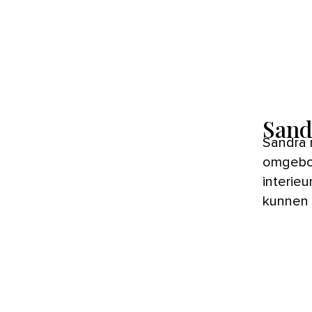
Sand
Sandra r
omgebou
interie
kunnen 