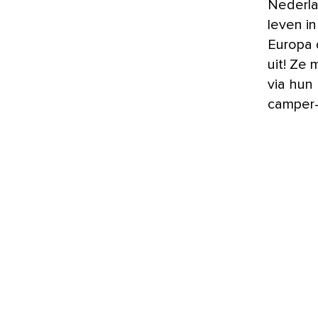
Nederlanders Frank en Ella hebben huis en haard verlaten en
leven i
Europa 
uit! Ze
via hun
camper