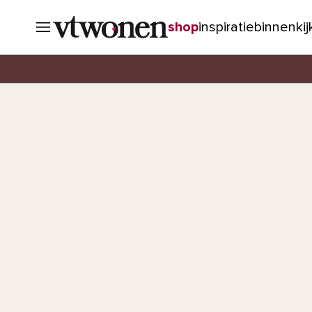
shop
inspiratie
binnenki