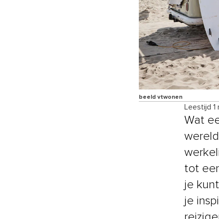
beeld vtwonen
Leestijd 1
Wat ee
wereld
werkel
tot ee
je kun
je ins
reizige