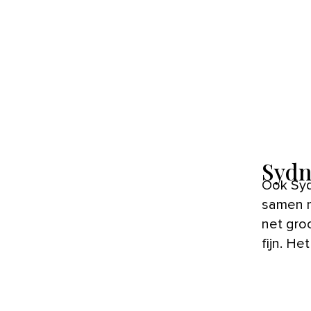
Sydn
Ook Syd
samen m
net gro
fijn. Het