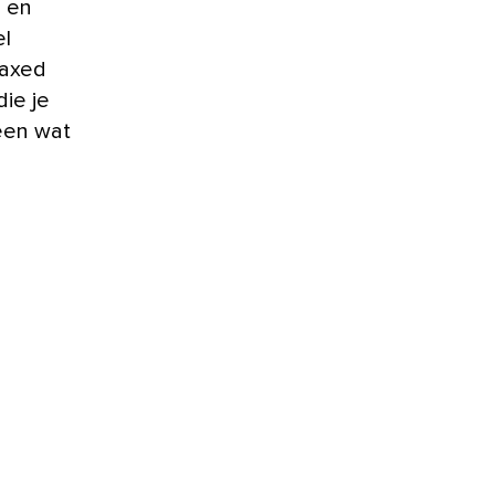
el
laxed
die je
een wat