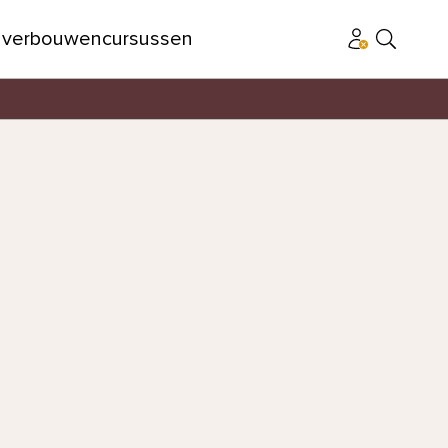
n
verbouwen
cursussen