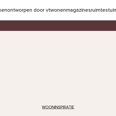
jken
ontworpen door vtwonen
magazines
ruimtes
tui
WOONINSPIRATIE