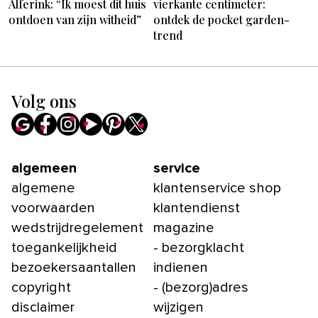
Alferink: “Ik moest dit huis
vierkante centimeter:
ontdoen van zijn witheid”
ontdek de pocket garden-
trend
Volg ons
algemeen
service
algemene
klantenservice shop
voorwaarden
klantendienst
wedstrijdregelement
magazine
toegankelijkheid
- bezorgklacht
bezoekersaantallen
indienen
copyright
- (bezorg)adres
disclaimer
wijzigen