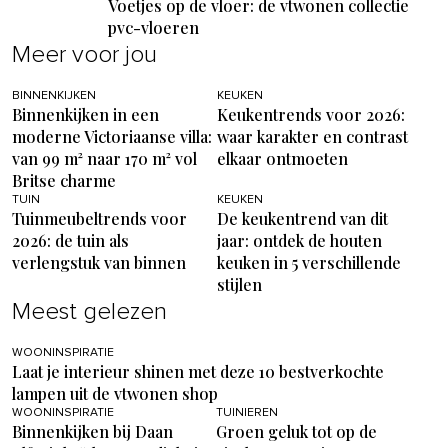
Voetjes op de vloer: de vtwonen collectie
pvc-vloeren
Meer voor jou
BINNENKIJKEN
KEUKEN
Binnenkijken in een
Keukentrends voor 2026:
moderne Victoriaanse villa:
waar karakter en contrast
van 99 m² naar 170 m² vol
elkaar ontmoeten
Britse charme
TUIN
KEUKEN
Tuinmeubeltrends voor
De keukentrend van dit
2026: de tuin als
jaar: ontdek de houten
verlengstuk van binnen
keuken in 5 verschillende
stijlen
Meest gelezen
WOONINSPIRATIE
Laat je interieur shinen met deze 10 bestverkochte
lampen uit de vtwonen shop
WOONINSPIRATIE
TUINIEREN
Binnenkijken bij Daan
Groen geluk tot op de