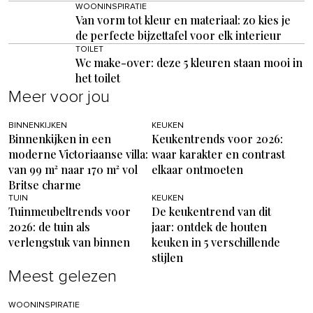
WOONINSPIRATIE
Van vorm tot kleur en materiaal: zo kies je
de perfecte bijzettafel voor elk interieur
TOILET
Wc make-over: deze 5 kleuren staan mooi in
het toilet
Meer voor jou
BINNENKIJKEN
KEUKEN
Binnenkijken in een
Keukentrends voor 2026:
moderne Victoriaanse villa:
waar karakter en contrast
van 99 m² naar 170 m² vol
elkaar ontmoeten
Britse charme
TUIN
KEUKEN
Tuinmeubeltrends voor
De keukentrend van dit
2026: de tuin als
jaar: ontdek de houten
verlengstuk van binnen
keuken in 5 verschillende
stijlen
Meest gelezen
WOONINSPIRATIE