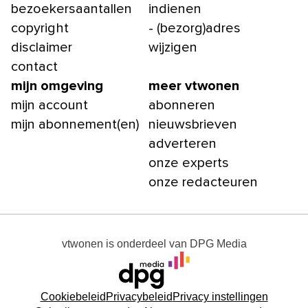
bezoekersaantallen
indienen
copyright
- (bezorg)adres
disclaimer
wijzigen
contact
mijn omgeving
meer vtwonen
mijn account
abonneren
mijn abonnement(en)
nieuwsbrieven
adverteren
onze experts
onze redacteuren
vtwonen
is onderdeel van
DPG Media
Cookiebeleid
Privacybeleid
Privacy instellingen