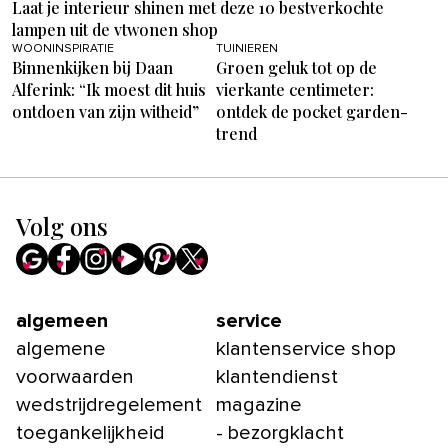
Laat je interieur shinen met deze 10 bestverkochte
lampen uit de vtwonen shop
WOONINSPIRATIE
TUINIEREN
Binnenkijken bij Daan
Groen geluk tot op de
Alferink: “Ik moest dit huis
vierkante centimeter:
ontdoen van zijn witheid”
ontdek de pocket garden-
trend
Volg ons
algemeen
service
algemene
klantenservice shop
voorwaarden
klantendienst
wedstrijdregelement
magazine
toegankelijkheid
- bezorgklacht