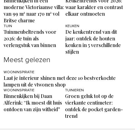
Binnenkijken in een
Keukentrends voor 2026:
moderne Victoriaanse villa:
waar karakter en contrast
van 99 m² naar 170 m² vol
elkaar ontmoeten
Britse charme
TUIN
KEUKEN
Tuinmeubeltrends voor
De keukentrend van dit
2026: de tuin als
jaar: ontdek de houten
verlengstuk van binnen
keuken in 5 verschillende
stijlen
Meest gelezen
WOONINSPIRATIE
Laat je interieur shinen met deze 10 bestverkochte
lampen uit de vtwonen shop
WOONINSPIRATIE
TUINIEREN
Binnenkijken bij Daan
Groen geluk tot op de
Alferink: “Ik moest dit huis
vierkante centimeter:
ontdoen van zijn witheid”
ontdek de pocket garden-
trend