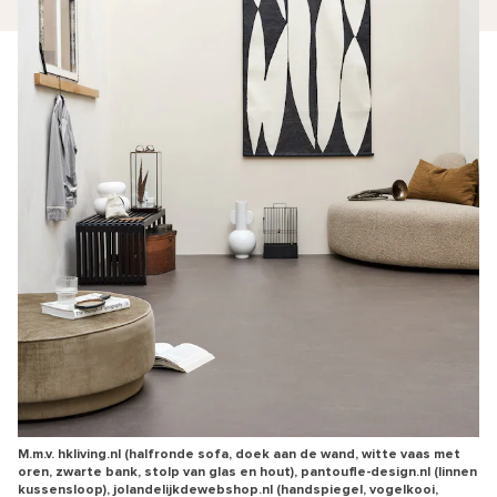
M.m.v. hkliving.nl (halfronde sofa, doek aan de wand, witte vaas met
oren, zwarte bank, stolp van glas en hout), pantoufle-design.nl (linnen
kussensloop), jolandelijkdewebshop.nl (handspiegel, vogelkooi,